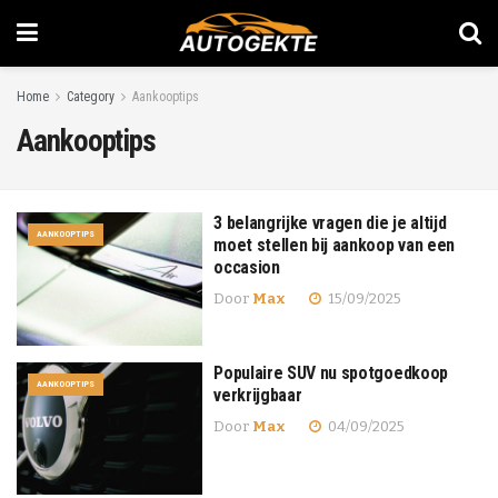
Home
Category
Aankooptips
Aankooptips
3 belangrijke vragen die je altijd
AANKOOPTIPS
moet stellen bij aankoop van een
occasion
Door
Max
15/09/2025
Populaire SUV nu spotgoedkoop
AANKOOPTIPS
verkrijgbaar
Door
Max
04/09/2025