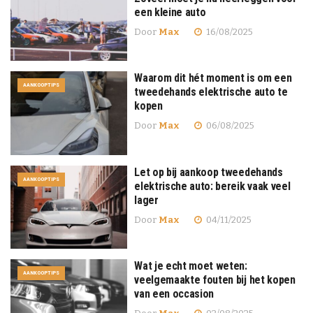
een kleine auto
Door
Max
16/08/2025
Waarom dit hét moment is om een
AANKOOPTIPS
tweedehands elektrische auto te
kopen
Door
Max
06/08/2025
Let op bij aankoop tweedehands
AANKOOPTIPS
elektrische auto: bereik vaak veel
lager
Door
Max
04/11/2025
Wat je echt moet weten:
AANKOOPTIPS
veelgemaakte fouten bij het kopen
van een occasion