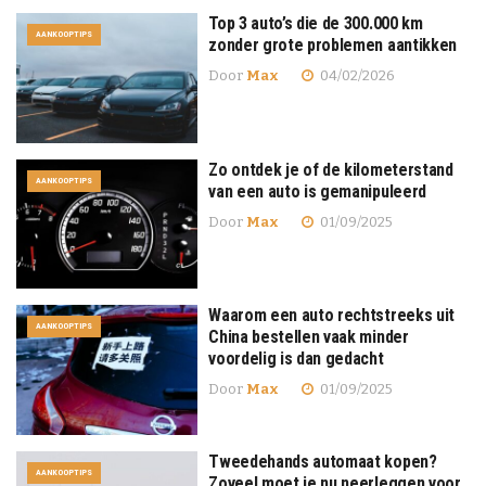
Top 3 auto’s die de 300.000 km
AANKOOPTIPS
zonder grote problemen aantikken
Door
Max
04/02/2026
Zo ontdek je of de kilometerstand
AANKOOPTIPS
van een auto is gemanipuleerd
Door
Max
01/09/2025
Waarom een auto rechtstreeks uit
AANKOOPTIPS
China bestellen vaak minder
voordelig is dan gedacht
Door
Max
01/09/2025
Tweedehands automaat kopen?
AANKOOPTIPS
Zoveel moet je nu neerleggen voor