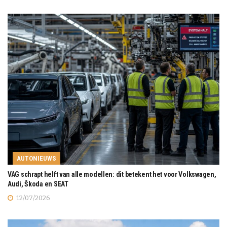
AUTONIEUWS
VAG schrapt helft van alle modellen: dit betekent het voor Volkswagen,
Audi, Škoda en SEAT
12/07/2026