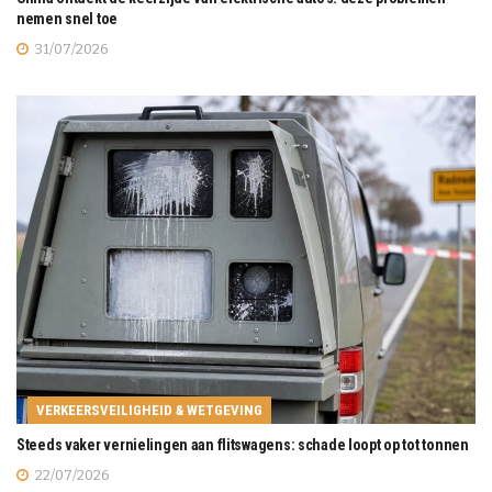
nemen snel toe
31/07/2026
VERKEERSVEILIGHEID & WETGEVING
Steeds vaker vernielingen aan flitswagens: schade loopt op tot tonnen
22/07/2026