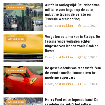
Auto’s in oorlogstijd: De invloed van
AUTOGESCHIEDENIS
militaire voertuigen op de auto-
industrie tijdens de Eerste en
Tweede Wereldoorlog
Door
Joost Bakker
12/10/2024
Vergeten automerken in Europa: De
AUTOGESCHIEDENIS
fascinerende verhalen achter
uitgestorven iconen zoals Saab en
Rover
Door
Joost Bakker
12/10/2024
De geschiedenis van raceauto’s: Van
AUTOGESCHIEDENIS
de eerste snelheidsmonsters tot
moderne supercars
Door
Joost Bakker
12/10/2024
Henry Ford en de lopende band: De
AUTOGESCHIEDENIS
revolutie die auto’s betaalbaar