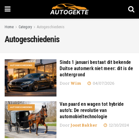
Home
Category
Autogeschiedenis
Autogeschiedenis
Sinds 1 januari bestaat dit bekende
AUTOGESCHIEDENIS
Duitse automerk niet meer: dit is de
achtergrond
Door
Wim
04/07/2026
Van paard en wagen tot hybride
AUTOGESCHIEDENIS
auto’s: De revolutie van
automobieltechnologie
Door
Joost Bakker
12/10/2024