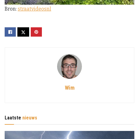
a
Bron:
straatvideosnl
y
V
i
d
e
o
Wim
Laatste
nieuws