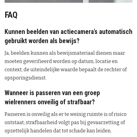
a
y
FAQ
V
Kunnen beelden van actiecamera’s automatisch
gebruikt worden als bewijs?
i
Ja, beelden kunnen als bewijsmateriaal dienen maar
d
moeten geverifieerd worden op datum, locatie en
e
context; de uiteindelijke waarde bepaalt de rechter of
opsporingsdienst.
o
Wanneer is passeren van een groep
wielrenners onveilig of strafbaar?
Passeren is onveilig als er te weinig ruimte is of risico
ontstaat; strafbaarheid volgt pas bij gevaarzetting of
opzettelijk handelen dat tot schade kan leiden.