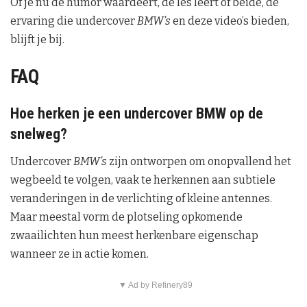
Of je nu de humor waardeert, de les leert of beide, de
ervaring die undercover
BMW’s
en deze video’s bieden,
blijft je bij.
FAQ
Hoe herken je een undercover BMW op de
snelweg?
Undercover
BMW’s
zijn ontworpen om onopvallend het
wegbeeld te volgen, vaak te herkennen aan subtiele
veranderingen in de verlichting of kleine antennes.
Maar meestal vorm de plotseling opkomende
zwaailichten hun meest herkenbare eigenschap
wanneer ze in actie komen.
▼ Ad by Refinery89