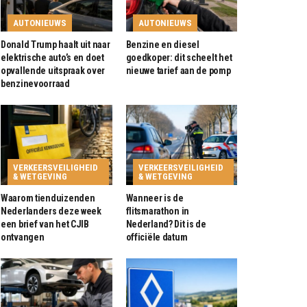
AUTONIEUWS
AUTONIEUWS
Donald Trump haalt uit naar
Benzine en diesel
elektrische auto’s en doet
goedkoper: dit scheelt het
opvallende uitspraak over
nieuwe tarief aan de pomp
benzinevoorraad
VERKEERSVEILIGHEID
VERKEERSVEILIGHEID
& WETGEVING
& WETGEVING
Waarom tienduizenden
Wanneer is de
Nederlanders deze week
flitsmarathon in
een brief van het CJIB
Nederland? Dit is de
ontvangen
officiële datum