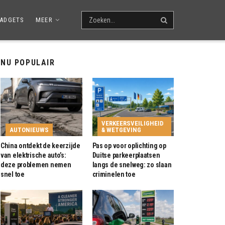
ADGETS
MEER
NU POPULAIR
VERKEERSVEILIGHEID
AUTONIEUWS
& WETGEVING
China ontdekt de keerzijde
Pas op voor oplichting op
van elektrische auto’s:
Duitse parkeerplaatsen
deze problemen nemen
langs de snelweg: zo slaan
snel toe
criminelen toe