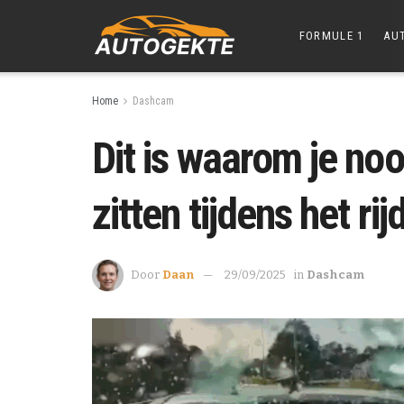
FORMULE 1
AU
Home
Dashcam
Dit is waarom je noo
zitten tijdens het rij
Door
Daan
29/09/2025
in
Dashcam