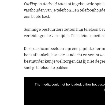
CarPlay
en
Android Auto
tot ingebouwde spraak
vasthouden van je telefoon. Een telefoonhouder
een boete kost.
Sommige bestuurders zetten hun telefoon bewus
verleidingen te vermijden. Een kleine moeite
Deze dashcambeelden zijn een pijnlijke herinne
bent afhankelijk van de aandacht en verantwo
bestuurder kun je wel zorgen dat jij niet dege
snel je telefoon te pakken.
T
The media could not be loaded, either because 
h
i
s