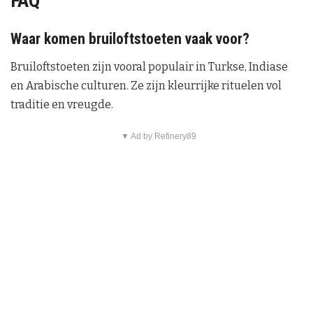
y
FAQ
V
Waar komen bruiloftstoeten vaak voor?
i
Bruiloftstoeten zijn vooral populair in Turkse, Indiase
en Arabische culturen. Ze zijn kleurrijke rituelen vol
d
traditie en vreugde.
e
▼ Ad by Refinery89
o