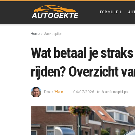
FORMULE 1
AU
Home
Aankooptips
Wat betaal je straks
rijden? Overzicht va
Door
Max
04/07/2026
in
Aankooptips