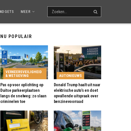
ADGETS
MEER
NU POPULAIR
VERKEERSVEILIGHEID
& WETGEVING
AUTONIEUWS
Pas op voor oplichting op
Donald Trump haalt uit naar
Duitse parkeerplaatsen
elektrische auto’s en doet
langs de snelweg: zo slaan
opvallende uitspraak over
criminelen toe
benzinevoorraad