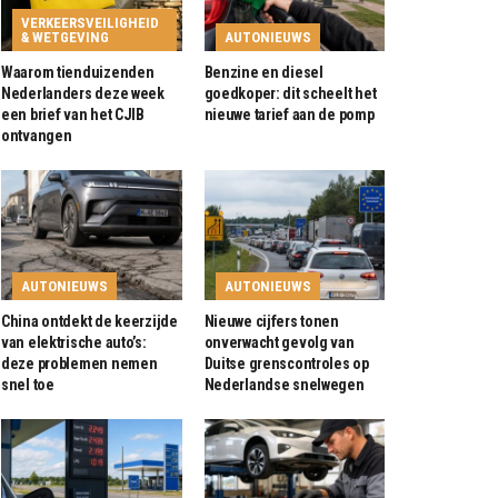
VERKEERSVEILIGHEID
& WETGEVING
AUTONIEUWS
Waarom tienduizenden
Benzine en diesel
Nederlanders deze week
goedkoper: dit scheelt het
een brief van het CJIB
nieuwe tarief aan de pomp
ontvangen
AUTONIEUWS
AUTONIEUWS
China ontdekt de keerzijde
Nieuwe cijfers tonen
van elektrische auto’s:
onverwacht gevolg van
deze problemen nemen
Duitse grenscontroles op
snel toe
Nederlandse snelwegen