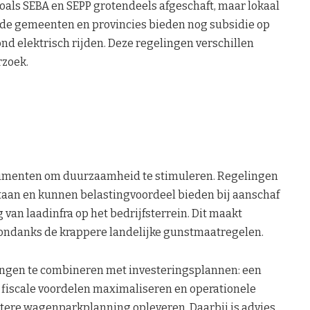
zoals SEBA en SEPP grotendeels afgeschaft, maar lokaal
nde gemeenten en provincies bieden nog subsidie op
nd elektrisch rijden. Deze regelingen verschillen
rzoek.
strumenten om duurzaamheid te stimuleren. Regelingen
staan en kunnen belastingvoordeel bieden bij aanschaf
 van laadinfra op het bedrijfsterrein. Dit maakt
jk ondanks de krappere landelijke gunstmaatregelen.
lingen te combineren met investeringsplannen: een
n fiscale voordelen maximaliseren en operationele
ëntere wagenparkplanning opleveren. Daarbij is advies