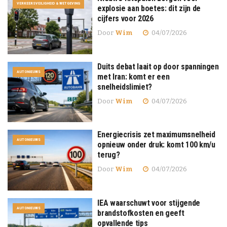
VERKEERSVEILIGHEID & WETGEVING
explosie aan boetes: dit zijn de
cijfers voor 2026
Door
Wim
04/07/2026
Duits debat laait op door spanningen
AUTONIEUWS
met Iran: komt er een
snelheidslimiet?
Door
Wim
04/07/2026
Energiecrisis zet maximumsnelheid
AUTONIEUWS
opnieuw onder druk: komt 100 km/u
terug?
Door
Wim
04/07/2026
IEA waarschuwt voor stijgende
AUTONIEUWS
brandstofkosten en geeft
opvallende tips