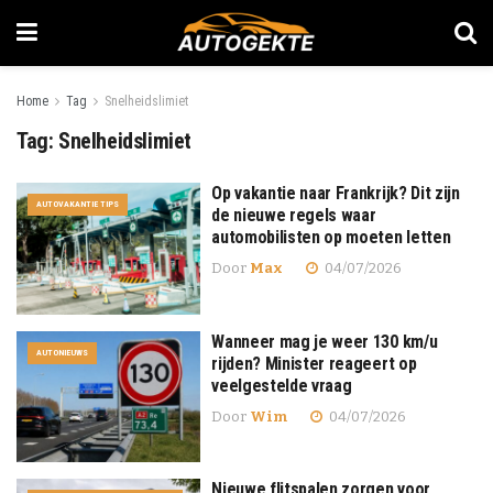
Home
Tag
Snelheidslimiet
Tag:
Snelheidslimiet
Op vakantie naar Frankrijk? Dit zijn
AUTOVAKANTIE TIPS
de nieuwe regels waar
automobilisten op moeten letten
Door
Max
04/07/2026
Wanneer mag je weer 130 km/u
AUTONIEUWS
rijden? Minister reageert op
veelgestelde vraag
Door
Wim
04/07/2026
Nieuwe flitspalen zorgen voor