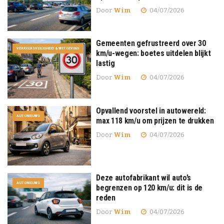
Door
Wim
04/07/2026
Gemeenten gefrustreerd over 30
VERKEERSVEILIGHEID & WETGEVING
km/u-wegen: boetes uitdelen blijkt
lastig
Door
Wim
04/07/2026
Opvallend voorstel in autowereld:
AUTONIEUWS
max 118 km/u om prijzen te drukken
Door
Wim
04/07/2026
Deze autofabrikant wil auto’s
AUTONIEUWS
begrenzen op 120 km/u: dit is de
reden
Door
Wim
04/07/2026