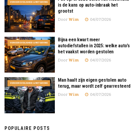
VERKEERSVEILIGHEID & WETGEVING
is de kans op auto-inbraak het
grootst
Door
Wim
04/07/2026
Bijna een kwart meer
VERKEERSVEILIGHEID & WETGEVING
autodiefstallen in 2025: welke auto’s
het vaakst worden gestolen
Door
Wim
04/07/2026
Man haalt zijn eigen gestolen auto
VERKEERSVEILIGHEID & WETGEVING
terug, maar wordt zelf gearresteerd
Door
Wim
04/07/2026
POPULAIRE POSTS