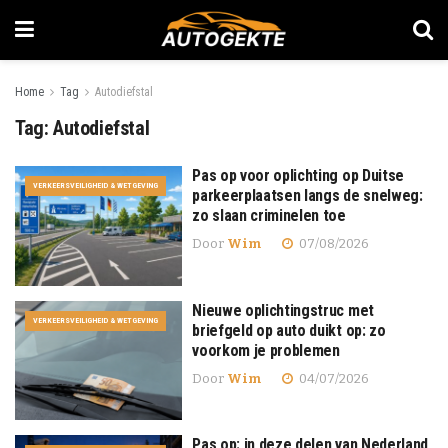
Home
Tag
Autodiefstal
Tag:
Autodiefstal
Pas op voor oplichting op Duitse
VERKEERSVEILIGHEID & WETGEVING
parkeerplaatsen langs de snelweg:
zo slaan criminelen toe
Door
Wim
07/08/2026
Nieuwe oplichtingstruc met
VERKEERSVEILIGHEID & WETGEVING
briefgeld op auto duikt op: zo
voorkom je problemen
Door
Wim
04/07/2026
Pas op: in deze delen van Nederland