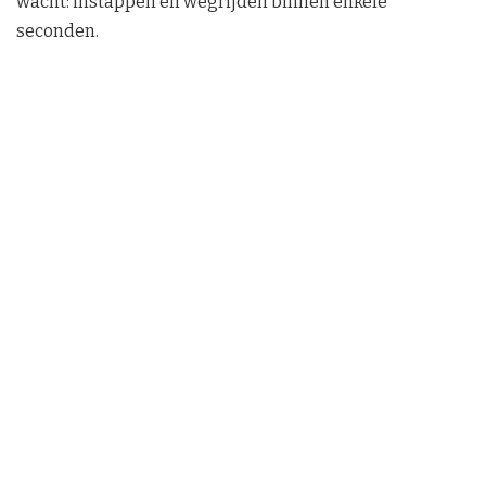
wacht: instappen en wegrijden binnen enkele
seconden.