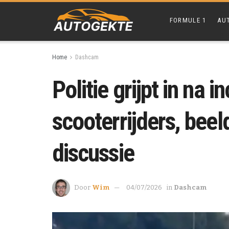
FORMULE 1
AU
Home
Dashcam
Politie grijpt in na 
scooterrijders, bee
discussie
Door
Wim
04/07/2026
in
Dashcam