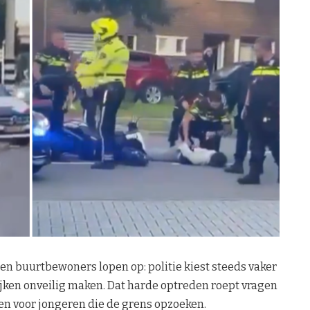
n buurtbewoners lopen op: politie kiest steeds vaker
jken onveilig maken. Dat harde optreden roept vragen
en voor jongeren die de grens opzoeken.