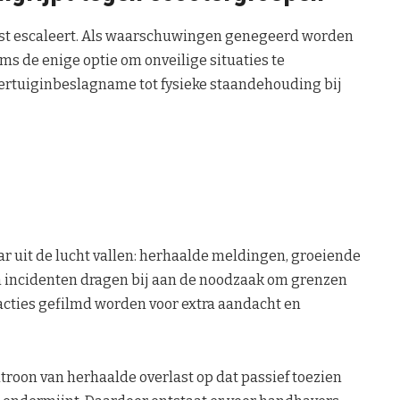
st escaleert. Als waarschuwingen genegeerd worden
oms de enige optie om onveilige situaties te
oertuiginbeslagname tot fysieke staandehouding bij
r uit de lucht vallen: herhaalde meldingen, groeiende
 incidenten dragen bij aan de noodzaak om grenzen
el acties gefilmd worden voor extra aandacht en
roon van herhaalde overlast op dat passief toezien