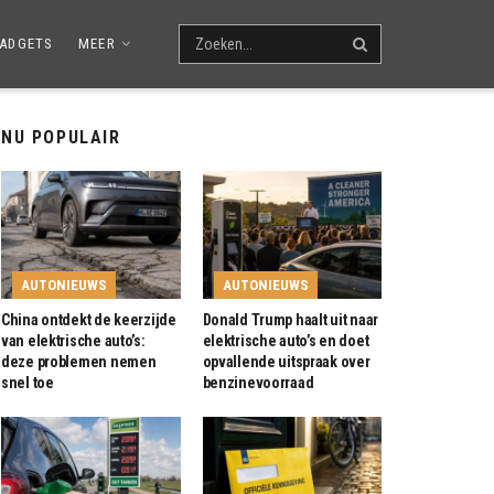
ADGETS
MEER
NU POPULAIR
AUTONIEUWS
AUTONIEUWS
China ontdekt de keerzijde
Donald Trump haalt uit naar
van elektrische auto’s:
elektrische auto’s en doet
deze problemen nemen
opvallende uitspraak over
snel toe
benzinevoorraad