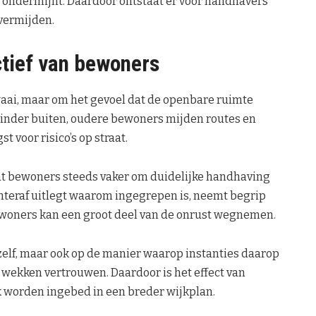
g ondermijnt. Daardoor ontstaat er voor handhavers
 vermijden.
tief van bewoners
aai, maar om het gevoel dat de openbare ruimte
minder buiten, oudere bewoners mijden routes en
t voor risico’s op straat.
at bewoners steeds vaker om duidelijke handhaving
achteraf uitlegt waarom ingegrepen is, neemt begrip
ewoners kan een groot deel van de onrust wegnemen.
zelf, maar ook op de manier waarop instanties daarop
 wekken vertrouwen. Daardoor is het effect van
 worden ingebed in een breder wijkplan.