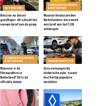
VERKEERSVEILIGHEID
AUTONIEUWS
& WETGEVING
Benzine en diesel
Waarom tienduizenden
goedkoper: dit scheelt het
Nederlanders deze week
nieuwe tarief aan de pomp
een brief van het CJIB
ontvangen
VERKEERSVEILIGHEID
& WETGEVING
ONDERHOUDSTIPS
Wanneer is de
Accu vervangen bij
flitsmarathon in
elektrische auto: zoveel
Nederland? Dit is de
kost het bij populaire
officiële datum
modellen