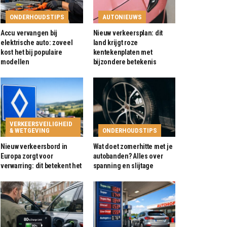
ONDERHOUDSTIPS
AUTONIEUWS
Accu vervangen bij
Nieuw verkeersplan: dit
elektrische auto: zoveel
land krijgt roze
kost het bij populaire
kentekenplaten met
modellen
bijzondere betekenis
VERKEERSVEILIGHEID
& WETGEVING
ONDERHOUDSTIPS
Nieuw verkeersbord in
Wat doet zomerhitte met je
Europa zorgt voor
autobanden? Alles over
verwarring: dit betekent het
spanning en slijtage