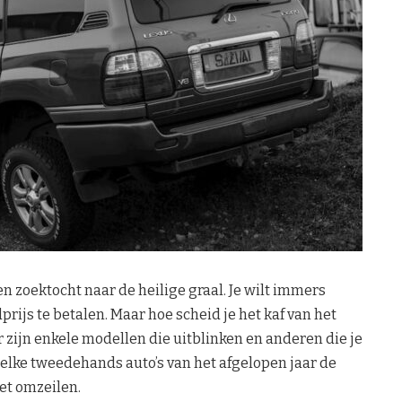
 zoektocht naar de heilige graal. Je wilt immers
ijs te betalen. Maar hoe scheid je het kaf van het
 zijn enkele modellen die uitblinken en anderen die je
welke tweedehands auto’s van het afgelopen jaar de
et omzeilen.