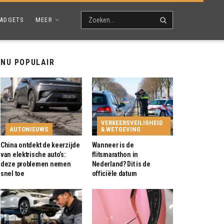
ADGETS
MEER
NU POPULAIR
VERKEERSVEILIGHEID
AUTONIEUWS
& WETGEVING
China ontdekt de keerzijde
Wanneer is de
van elektrische auto’s:
flitsmarathon in
deze problemen nemen
Nederland? Dit is de
snel toe
officiële datum