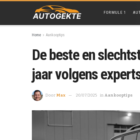
FORMULE 1
AU
Home
Aankooptips
De beste en slechts
jaar volgens expert
Door
Max
20/07/2025
in
Aankooptips