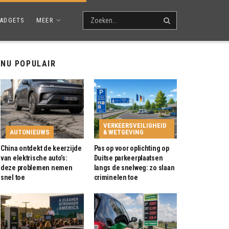
ADGETS
MEER
NU POPULAIR
VERKEERSVEILIGHEID
AUTONIEUWS
& WETGEVING
China ontdekt de keerzijde
Pas op voor oplichting op
van elektrische auto’s:
Duitse parkeerplaatsen
deze problemen nemen
langs de snelweg: zo slaan
snel toe
criminelen toe