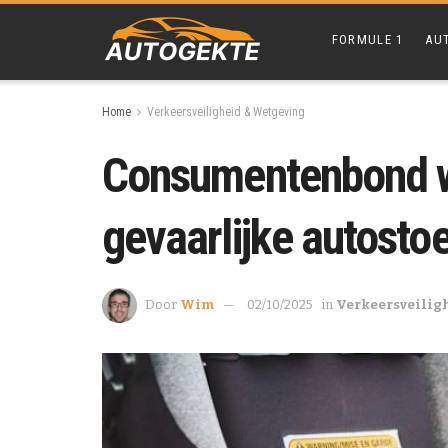
FORMULE 1
AU
Home
Verkeersveiligheid & Wetgeving
Consumentenbond 
gevaarlijke autostoe
Door
Wim
02/10/2025
in
Verkeersveilig