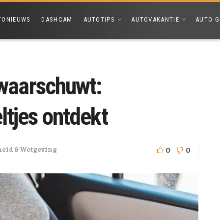
TONIEUWS
DASHCAM
AUTOTIPS
AUTOVAKANTIE
AUTO G
waarschuwt:
ltjes ontdekt
0
0
heid & Wetgeving