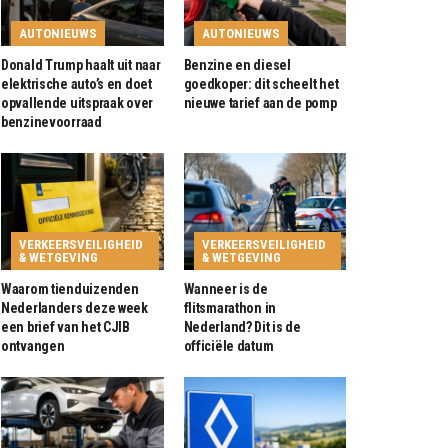
AUTONIEUWS
AUTONIEUWS
Donald Trump haalt uit naar
Benzine en diesel
elektrische auto’s en doet
goedkoper: dit scheelt het
opvallende uitspraak over
nieuwe tarief aan de pomp
benzinevoorraad
VERKEERSVEILIGHEID
VERKEERSVEILIGHEID
& WETGEVING
& WETGEVING
Waarom tienduizenden
Wanneer is de
Nederlanders deze week
flitsmarathon in
een brief van het CJIB
Nederland? Dit is de
ontvangen
officiële datum