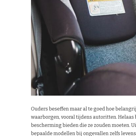
Ouders beseffen maar al te goed hoe belangrij
waarborgen, vooral tijdens autoritten. Helaas b
bescherming bieden die ze zouden moeten. Ui
bepaalde modellen bij ongevallen zelfs levens