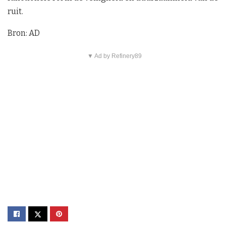
ruit.
Bron: AD
▼ Ad by Refinery89