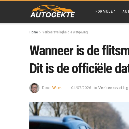
FORMULE 1
AU
Home
Verkeersveiligheid & Wetgeving
Wanneer is de flits
Dit is de officiële d
Door
Wim
04/07/2026
in
Verkeersveilig