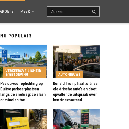
ADGETS
MEER
NU POPULAIR
VERKEERSVEILIGHEID
& WETGEVING
AUTONIEUWS
Pas op voor oplichting op
Donald Trump haalt uit naar
Duitse parkeerplaatsen
elektrische auto’s en doet
langs de snelweg: zo slaan
opvallende uitspraak over
criminelen toe
benzinevoorraad