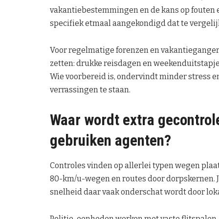
vakantiebestemmingen en de kans op fouten en 
specifiek etmaal aangekondigd dat te vergelij
Voor regelmatige forenzen en vakantiegangers
zetten: drukke reisdagen en weekenduitstapj
Wie voorbereid is, ondervindt minder stress en
verrassingen te staan.
Waar wordt extra gecontrol
gebruiken agenten?
Controles vinden op allerlei typen wegen pla
80-km/u-wegen en routes door dorpskernen. Ju
snelheid daar vaak onderschat wordt door lok
Politie-eenheden werken met vaste flitspalen