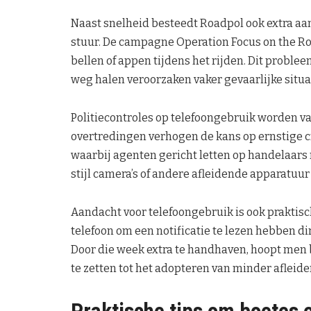
Naast snelheid besteedt Roadpol ook extra aa
stuur. De campagne Operation Focus on the Roa
bellen of appen tijdens het rijden. Dit proble
weg halen veroorzaken vaker gevaarlijke situa
Politiecontroles op telefoongebruik worden 
overtredingen verhogen de kans op ernstige c
waarbij agenten gericht letten op handelaars 
stijl camera’s of andere afleidende apparatuur
Aandacht voor telefoongebruik is ook praktis
telefoon om een notificatie te lezen hebben d
Door die week extra te handhaven, hoopt men 
te zetten tot het adopteren van minder afleide