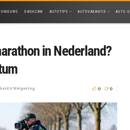
TONIEUWS
DASHCAM
AUTOTIPS
AUTOVAKANTIE
AUTO G
marathon in Nederland?
atum
0
0
heid & Wetgeving