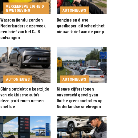
VERKEERSVEILIGHEID
& WETGEVING
AUTONIEUWS
Waarom tienduizenden
Benzine en diesel
Nederlanders deze week
goedkoper: dit scheelt het
een brief van het CJIB
nieuwe tarief aan de pomp
ontvangen
AUTONIEUWS
AUTONIEUWS
China ontdekt de keerzijde
Nieuwe cijfers tonen
van elektrische auto’s:
onverwacht gevolg van
deze problemen nemen
Duitse grenscontroles op
snel toe
Nederlandse snelwegen