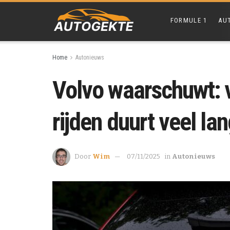
FORMULE 1
AU
Home
Autonieuws
Volvo waarschuwt: v
rijden duurt veel la
Door
Wim
07/11/2025
in
Autonieuws