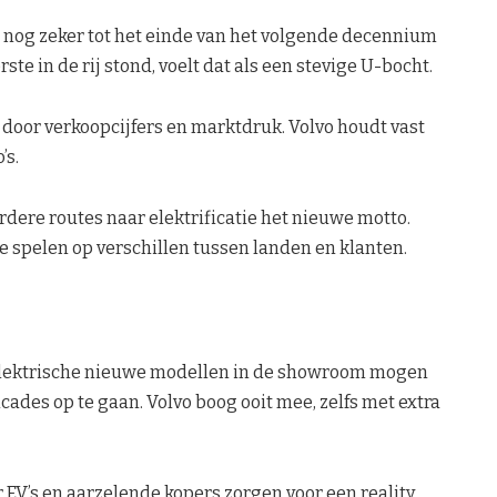
 nog zeker tot het einde van het volgende decennium
ste in de rij stond, voelt dat als een stevige U-bocht.
door verkoopcijfers en marktdruk. Volvo houdt vast
’s.
erdere routes naar elektrificatie het nieuwe motto.
te spelen op verschillen tussen landen en klanten.
 elektrische nieuwe modellen in de showroom mogen
ades op te gaan. Volvo boog ooit mee, zelfs met extra
r EV’s en aarzelende kopers zorgen voor een reality