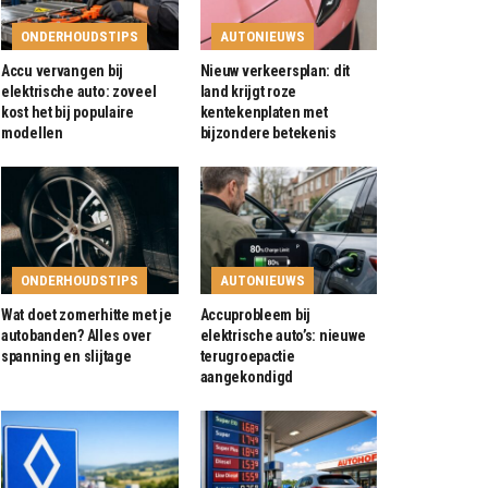
ONDERHOUDSTIPS
AUTONIEUWS
Accu vervangen bij
Nieuw verkeersplan: dit
elektrische auto: zoveel
land krijgt roze
kost het bij populaire
kentekenplaten met
modellen
bijzondere betekenis
ONDERHOUDSTIPS
AUTONIEUWS
Wat doet zomerhitte met je
Accuprobleem bij
autobanden? Alles over
elektrische auto’s: nieuwe
spanning en slijtage
terugroepactie
aangekondigd