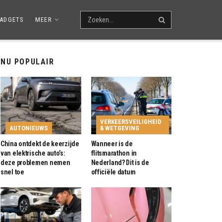
ADGETS
MEER
NU POPULAIR
VERKEERSVEILIGHEID
AUTONIEUWS
& WETGEVING
China ontdekt de keerzijde
Wanneer is de
van elektrische auto’s:
flitsmarathon in
deze problemen nemen
Nederland? Dit is de
snel toe
officiële datum