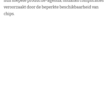
hun soepele productie-agenda, ondanks complicaties
veroorzaakt door de beperkte beschikbaarheid van
chips.