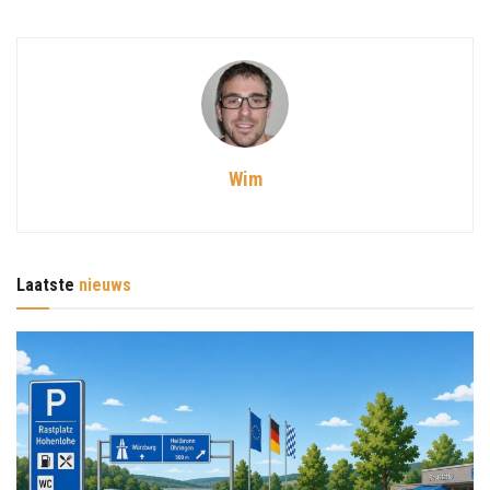
Wim
Laatste
nieuws