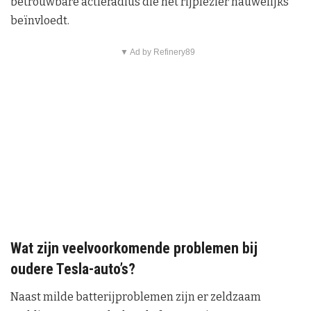
betrouwbare actieradius die het rijplezier nauwelijks
beïnvloedt.
▼ Ad by Refinery89
Wat zijn veelvoorkomende problemen bij
oudere Tesla-auto’s?
Naast milde batterijproblemen zijn er zeldzaam