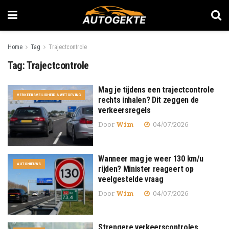
Home
Tag
Trajectcontrole
Tag:
Trajectcontrole
Mag je tijdens een trajectcontrole
VERKEERSVEILIGHEID & WETGEVING
rechts inhalen? Dit zeggen de
verkeersregels
Door
Wim
04/07/2026
Wanneer mag je weer 130 km/u
AUTONIEUWS
rijden? Minister reageert op
veelgestelde vraag
Door
Wim
04/07/2026
Strengere verkeerscontroles