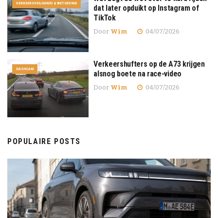
VERKEERSVEILIGHEID & WETGEVING
dat later opduikt op Instagram of
TikTok
Door
Wim
04/07/2026
Verkeershufters op de A73 krijgen
DASHCAM
alsnog boete na race-video
Door
Wim
04/07/2026
POPULAIRE POSTS