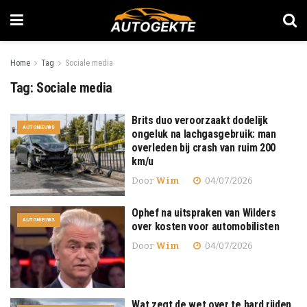
Home
Tag
Sociale media
Tag:
Sociale media
Brits duo veroorzaakt dodelijk
AUTONIEUWS
ongeluk na lachgasgebruik: man
overleden bij crash van ruim 200
km/u
Door
Wim
04/07/2026
Ophef na uitspraken van Wilders
AUTONIEUWS
over kosten voor automobilisten
Door
Wim
04/07/2026
Wat zegt de wet over te hard rijden