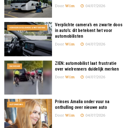
Door
Wim
04/07/2026
Verplichte camera’s en zwarte doos
VERKEERSVEILIGHEID & WETGEVING
in auto’s: dit betekent het voor
automobilisten
Door
Wim
04/07/2026
ZIEN: automobilist laat frustratie
DASHCAM
over wielrenners duidelijk merken
Door
Wim
04/07/2026
Prinses Amalia onder vuur na
AUTONIEUWS
onthulling over nieuwe auto
Door
Wim
04/07/2026