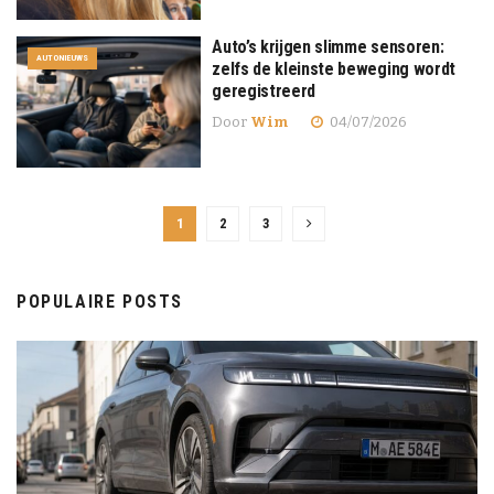
Auto’s krijgen slimme sensoren:
AUTONIEUWS
zelfs de kleinste beweging wordt
geregistreerd
Door
Wim
04/07/2026
1
2
3
POPULAIRE POSTS