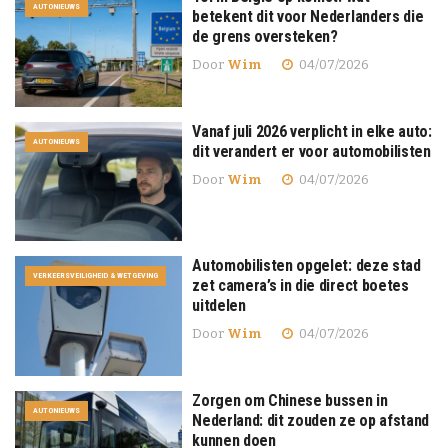
AUTONIEUWS
betekent dit voor Nederlanders die
de grens oversteken?
Door
Wim
04/07/2026
Vanaf juli 2026 verplicht in elke auto:
AUTONIEUWS
dit verandert er voor automobilisten
Door
Wim
04/07/2026
Automobilisten opgelet: deze stad
VERKEERSVEILIGHEID & WETGEVING
zet camera’s in die direct boetes
uitdelen
Door
Wim
04/07/2026
Zorgen om Chinese bussen in
AUTONIEUWS
Nederland: dit zouden ze op afstand
kunnen doen