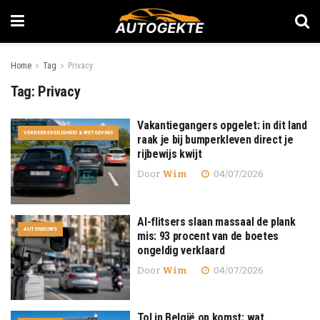
Home
Tag
Privacy
Tag:
Privacy
Vakantiegangers opgelet: in dit land
VERKEERSVEILIGHEID & WETGEVING
raak je bij bumperkleven direct je
rijbewijs kwijt
Door
Wim
04/07/2026
AI-flitsers slaan massaal de plank
AUTONIEUWS
mis: 93 procent van de boetes
ongeldig verklaard
Door
Wim
04/07/2026
Tol in België op komst: wat