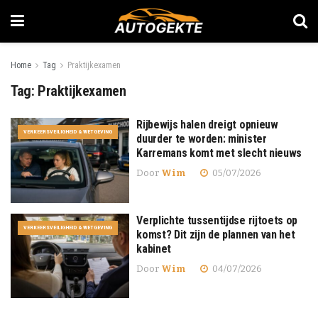
Home
Tag
Praktijkexamen
Tag:
Praktijkexamen
Rijbewijs halen dreigt opnieuw
VERKEERSVEILIGHEID & WETGEVING
duurder te worden: minister
Karremans komt met slecht nieuws
Door
Wim
05/07/2026
Verplichte tussentijdse rijtoets op
VERKEERSVEILIGHEID & WETGEVING
komst? Dit zijn de plannen van het
kabinet
Door
Wim
04/07/2026