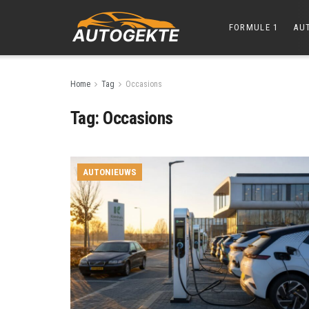
FORMULE 1
AU
Home
Tag
Occasions
Tag:
Occasions
AUTONIEUWS