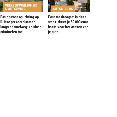
VERKEERSVEILIGHEID
& WETGEVING
AUTONIEUWS
Pas op voor oplichting op
Extreme droogte: in deze
Duitse parkeerplaatsen
stad riskeer je 50.000 euro
langs de snelweg: zo slaan
boete voor het wassen van
criminelen toe
je auto