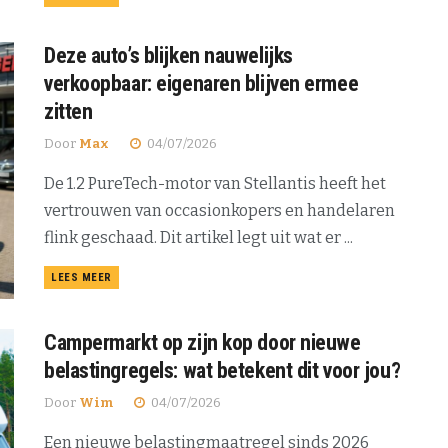
Deze auto’s blijken nauwelijks
verkoopbaar: eigenaren blijven ermee
zitten
Door
Max
04/07/2026
De 1.2 PureTech-motor van Stellantis heeft het
vertrouwen van occasionkopers en handelaren
flink geschaad. Dit artikel legt uit wat er ...
DETAILS
LEES MEER
Campermarkt op zijn kop door nieuwe
belastingregels: wat betekent dit voor jou?
Door
Wim
04/07/2026
Een nieuwe belastingmaatregel sinds 2026