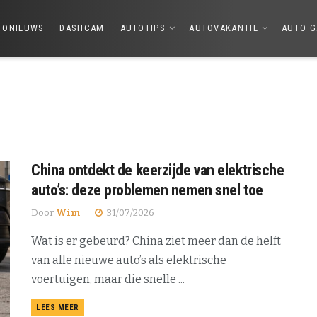
TONIEUWS
DASHCAM
AUTOTIPS
AUTOVAKANTIE
AUTO G
China ontdekt de keerzijde van elektrische
auto’s: deze problemen nemen snel toe
Door
Wim
31/07/2026
Wat is er gebeurd? China ziet meer dan de helft
van alle nieuwe auto’s als elektrische
voertuigen, maar die snelle ...
DETAILS
LEES MEER