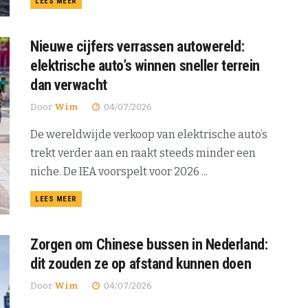
DETAILS
LEES MEER
Nieuwe cijfers verrassen autowereld:
elektrische auto’s winnen sneller terrein
dan verwacht
Door
Wim
04/07/2026
De wereldwijde verkoop van elektrische auto’s
trekt verder aan en raakt steeds minder een
niche. De IEA voorspelt voor 2026 ...
DETAILS
LEES MEER
Zorgen om Chinese bussen in Nederland:
dit zouden ze op afstand kunnen doen
Door
Wim
04/07/2026