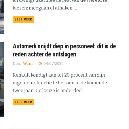
en dwingt daarmee de rest van de wereld te
kiezen: meegaan of afhaken. ...
DETAILS
LEES MEER
Automerk snijdt diep in personeel: dit is de
reden achter de ontslagen
Door
Wim
04/07/2026
Renault kondigt aan tot 20 procent van zijn
ingenieursfunctie te herzien in de komende
twee jaar. Die keuze is onderdeel ...
DETAILS
LEES MEER