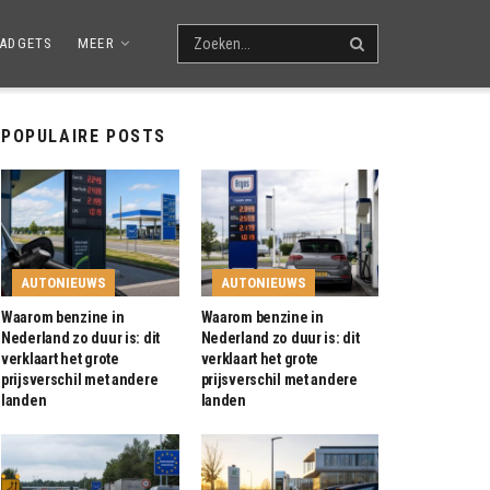
ADGETS
MEER
POPULAIRE POSTS
AUTONIEUWS
AUTONIEUWS
Waarom benzine in
Waarom benzine in
Nederland zo duur is: dit
Nederland zo duur is: dit
verklaart het grote
verklaart het grote
prijsverschil met andere
prijsverschil met andere
landen
landen