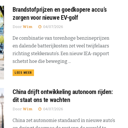
Brandstofprijzen en goedkopere accu’s
zorgen voor nieuwe EV-golf
Door
Wim
04/07/2026
De combinatie van torenhoge benzineprijzen
en dalende batterijkosten zet veel twijfelaars
richting stekkerauto’s. Een nieuw IEA-rapport
schetst hoe die beweging ...
DETAILS
LEES MEER
China drijft ontwikkeling autonoom rijden:
dit staat ons te wachten
Door
Wim
04/07/2026
China zet autonomie standaard in nieuwe auto’s