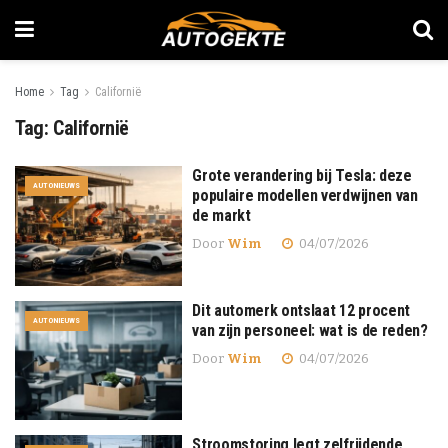
Home
Tag
Californië
Tag:
Californië
Grote verandering bij Tesla: deze
AUTONIEUWS
populaire modellen verdwijnen van
de markt
Door
Wim
04/07/2026
Dit automerk ontslaat 12 procent
AUTONIEUWS
van zijn personeel: wat is de reden?
Door
Wim
04/07/2026
Stroomstoring legt zelfrijdende