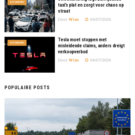
AUTONIEUWS
taxi’s plat en zorgt voor chaos op
straat
Door
Wim
04/07/2026
Tesla moet stoppen met
AUTONIEUWS
misleidende claims, anders dreigt
verkoopverbod
Door
Wim
04/07/2026
POPULAIRE POSTS