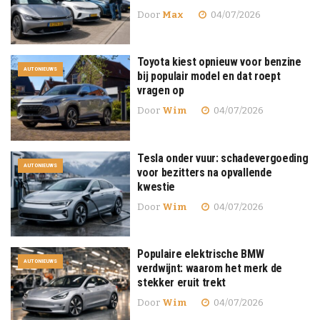
Door
Max
04/07/2026
Toyota kiest opnieuw voor benzine
AUTONIEUWS
bij populair model en dat roept
vragen op
Door
Wim
04/07/2026
Tesla onder vuur: schadevergoeding
AUTONIEUWS
voor bezitters na opvallende
kwestie
Door
Wim
04/07/2026
Populaire elektrische BMW
AUTONIEUWS
verdwijnt: waarom het merk de
stekker eruit trekt
Door
Wim
04/07/2026