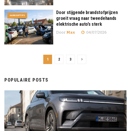
Door stijgende brandstofprijzen
AANKOOPTIPS
groeit vraag naar tweedehands
elektrische auto’s sterk
Door
Max
04/07/2026
1
2
3
POPULAIRE POSTS