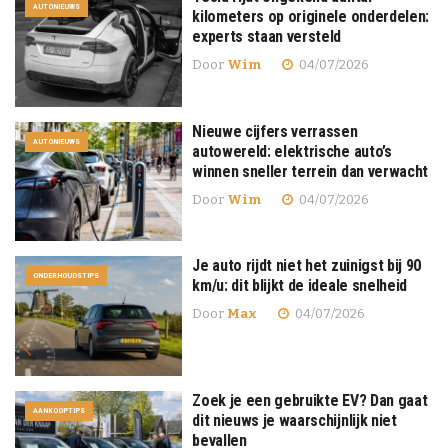
AUTONIEUWS
kilometers op originele onderdelen:
experts staan versteld
Door
Wim
04/07/2026
Nieuwe cijfers verrassen
AUTONIEUWS
autowereld: elektrische auto’s
winnen sneller terrein dan verwacht
Door
Wim
04/07/2026
Je auto rijdt niet het zuinigst bij 90
ONDERHOUDSTIPS
km/u: dit blijkt de ideale snelheid
Door
Max
04/07/2026
Zoek je een gebruikte EV? Dan gaat
AANKOOPTIPS
dit nieuws je waarschijnlijk niet
bevallen