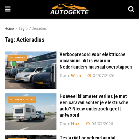
Home
Tag
Actieradius
Tag:
Actieradius
Verkooprecord voor elektrische
AUTONIEUWS
occasions: dit is waarom
Nederlanders massaal overstappen
Door
Wim
04/07/2026
Hoeveel kilometer verlies je met
AUTOVAKANTIE TIPS
een caravan achter je elektrische
auto? Nieuw onderzoek geeft
antwoord
Door
Max
04/07/2026
Tesla rijdt ongekend aantal