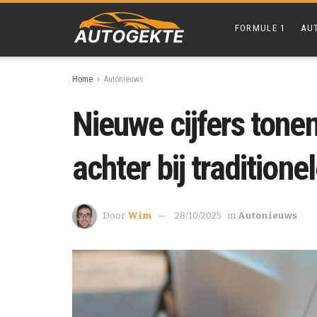
FORMULE 1
AU
Home
Autonieuws
Nieuwe cijfers tonen
achter bij traditionel
Door
Wim
28/10/2025
in
Autonieuws