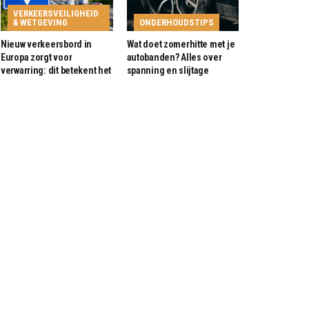
VERKEERSVEILIGHEID
& WETGEVING
ONDERHOUDSTIPS
Nieuw verkeersbord in
Wat doet zomerhitte met je
Europa zorgt voor
autobanden? Alles over
verwarring: dit betekent het
spanning en slijtage