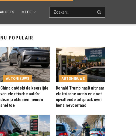
ADGETS
MEER
NU POPULAIR
AUTONIEUWS
AUTONIEUWS
China ontdekt de keerzijde
Donald Trump haalt uit naar
van elektrische auto’s:
elektrische auto’s en doet
deze problemen nemen
opvallende uitspraak over
snel toe
benzinevoorraad