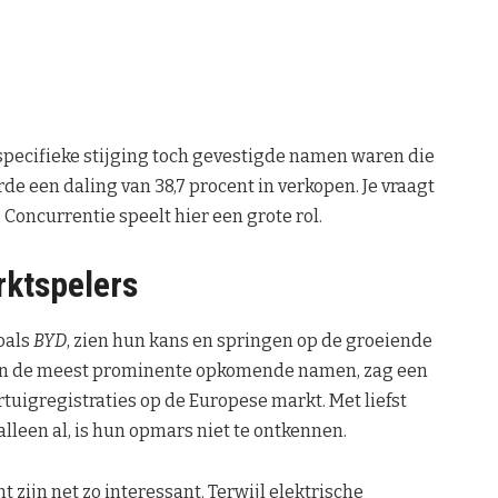
specifieke stijging toch gevestigde namen waren die
erde een daling van 38,7 procent in verkopen. Je vraagt
 Concurrentie speelt hier een grote rol.
ktspelers
oals
BYD
, zien hun kans en springen op de groeiende
van de meest prominente opkomende namen, zag een
tuigregistraties op de Europese markt. Met liefst
alleen al, is hun opmars niet te ontkennen.
ijn net zo interessant. Terwijl elektrische