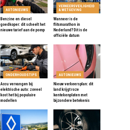
VERKEERSVEILIGHEID
AUTONIEUWS
& WETGEVING
Benzine en diesel
Wanneer is de
goedkoper: dit scheelt het
flitsmarathon in
nieuwe tarief aan de pomp
Nederland? Dit is de
officiële datum
ONDERHOUDSTIPS
AUTONIEUWS
Accu vervangen bij
Nieuw verkeersplan: dit
elektrische auto: zoveel
land krijgt roze
kost het bij populaire
kentekenplaten met
modellen
bijzondere betekenis