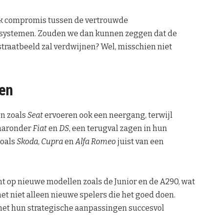
ijk compromis tussen de vertrouwde
 systemen. Zouden we dan kunnen zeggen dat de
straatbeeld zal verdwijnen? Wel, misschien niet
en
en zoals
Seat
ervoeren ook een neergang, terwijl
waaronder
Fiat
en
DS
, een terugval zagen in hun
zoals
Skoda
,
Cupra
en
Alfa Romeo
juist van een
t op nieuwe modellen zoals de Junior en de A290, wat
het niet alleen nieuwe spelers die het goed doen.
t hun strategische aanpassingen succesvol