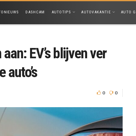
TONIEUWS
DASHCAM
AUTOTIPS
AUTOVAKANTIE
AUTO G
 aan: EV’s blijven ver
e auto’s
0
0