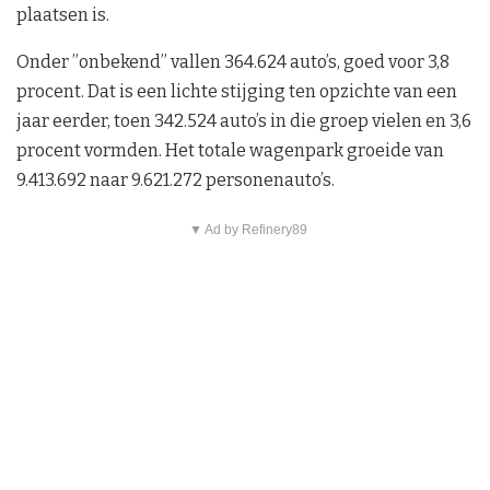
plaatsen is.
Onder ”onbekend” vallen 364.624 auto’s, goed voor 3,8
procent. Dat is een lichte stijging ten opzichte van een
jaar eerder, toen 342.524 auto’s in die groep vielen en 3,6
procent vormden. Het totale wagenpark groeide van
9.413.692 naar 9.621.272 personenauto’s.
▼ Ad by Refinery89