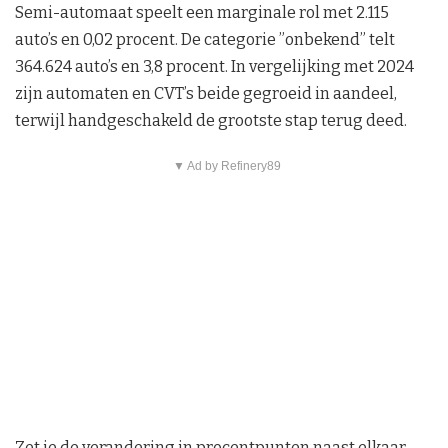
Semi-automaat speelt een marginale rol met 2.115
auto’s en 0,02 procent. De categorie ”onbekend” telt
364.624 auto’s en 3,8 procent. In vergelijking met 2024
zijn automaten en CVT’s beide gegroeid in aandeel,
terwijl handgeschakeld de grootste stap terug deed.
▼ Ad by Refinery89
Zet je de verandering in procentpunten naast elkaar,