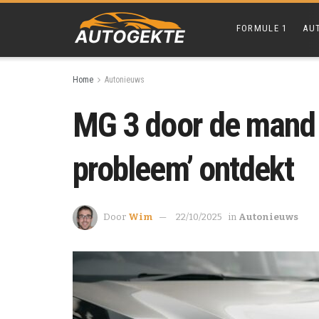
FORMULE 1
AU
Home
Autonieuws
MG 3 door de mand b
probleem’ ontdekt
Door
Wim
22/10/2025
in
Autonieuws