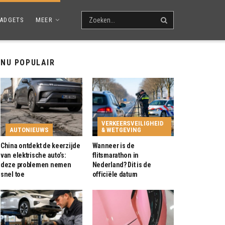
ADGETS
MEER
NU POPULAIR
VERKEERSVEILIGHEID
AUTONIEUWS
& WETGEVING
China ontdekt de keerzijde
Wanneer is de
van elektrische auto’s:
flitsmarathon in
deze problemen nemen
Nederland? Dit is de
snel toe
officiële datum