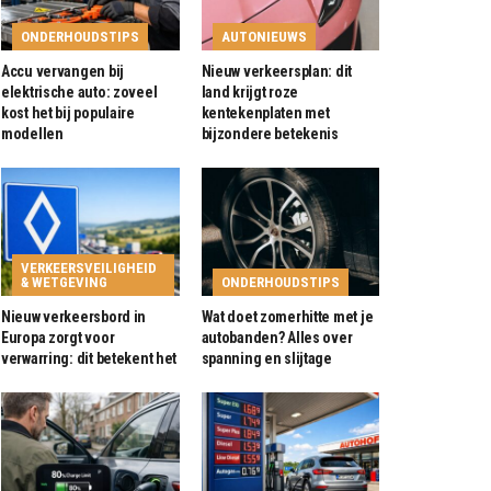
ONDERHOUDSTIPS
AUTONIEUWS
Accu vervangen bij
Nieuw verkeersplan: dit
elektrische auto: zoveel
land krijgt roze
kost het bij populaire
kentekenplaten met
modellen
bijzondere betekenis
VERKEERSVEILIGHEID
& WETGEVING
ONDERHOUDSTIPS
Nieuw verkeersbord in
Wat doet zomerhitte met je
Europa zorgt voor
autobanden? Alles over
verwarring: dit betekent het
spanning en slijtage