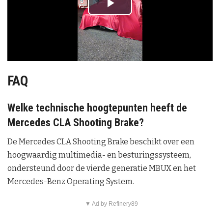
P
l
a
y
FAQ
V
Welke technische hoogtepunten heeft de
Mercedes CLA Shooting Brake?
i
De Mercedes CLA Shooting Brake beschikt over een
d
hoogwaardig multimedia- en besturingssysteem,
e
ondersteund door de vierde generatie MBUX en het
Mercedes-Benz Operating System.
o
▼ Ad by Refinery89