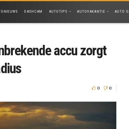
TONIEUWS
DASHCAM
AUTOTIPS
AUTOVAKANTIE
AUTO G
nbrekende accu zorgt
adius
0
0