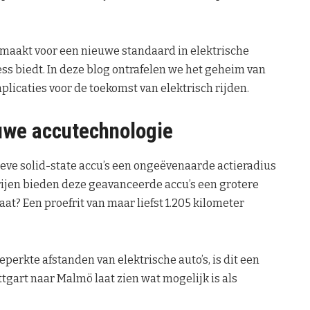
jmaakt voor een nieuwe standaard in elektrische
ess biedt. In deze blog ontrafelen we het geheim van
licaties voor de toekomst van elektrisch rijden.
uwe accutechnologie
ieve solid-state accu’s een ongeëvenaarde actieradius
terijen bieden deze geavanceerde accu’s een grotere
aat? Een proefrit van maar liefst 1.205 kilometer
perkte afstanden van elektrische auto’s, is dit een
ttgart naar Malmö laat zien wat mogelijk is als