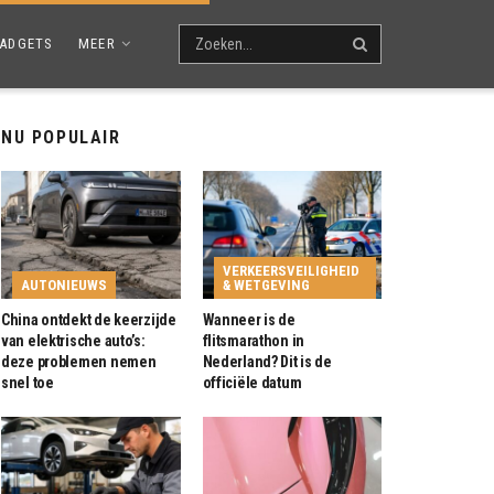
ADGETS
MEER
NU POPULAIR
VERKEERSVEILIGHEID
AUTONIEUWS
& WETGEVING
China ontdekt de keerzijde
Wanneer is de
van elektrische auto’s:
flitsmarathon in
deze problemen nemen
Nederland? Dit is de
snel toe
officiële datum