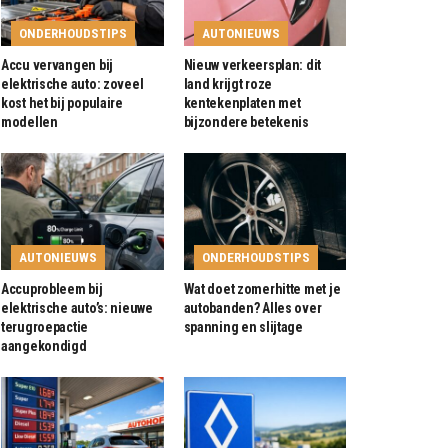
ONDERHOUDSTIPS
AUTONIEUWS
Accu vervangen bij
Nieuw verkeersplan: dit
elektrische auto: zoveel
land krijgt roze
kost het bij populaire
kentekenplaten met
modellen
bijzondere betekenis
AUTONIEUWS
ONDERHOUDSTIPS
Accuprobleem bij
Wat doet zomerhitte met je
elektrische auto’s: nieuwe
autobanden? Alles over
terugroepactie
spanning en slijtage
aangekondigd