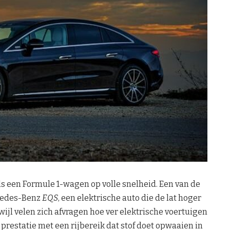
ls een Formule 1-wagen op volle snelheid. Een van de
cedes-Benz
EQS
, een elektrische auto die de lat hoger
ijl velen zich afvragen hoe ver elektrische voertuigen
restatie met een rijbereik dat stof doet opwaaien in