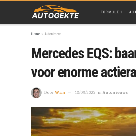
FORMULE 1
AU
Home
Autonieuws
Mercedes EQS: baa
voor enorme actier
Door
Wim
10/09/2025
in
Autonieuws