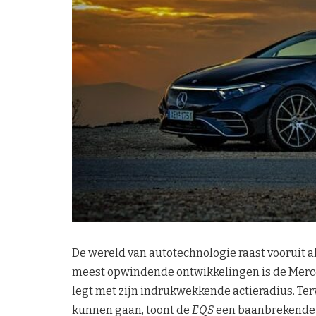
De wereld van autotechnologie raast vooruit a
meest opwindende ontwikkelingen is de Mer
legt met zijn indrukwekkende actieradius. Terw
kunnen gaan, toont de
EQS
een baanbrekende p