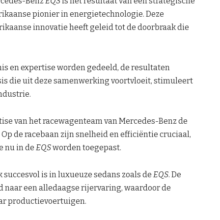
ercedes-Benz
EQS
is het resultaat van een strategische
ikaanse pionier in energietechnologie. Deze
kaanse innovatie heeft geleid tot de doorbraak die
nis en expertise worden gedeeld, de resultaten
is die uit deze samenwerking voortvloeit, stimuleert
ndustrie.
tise van het racewagenteam van Mercedes-Benz de
Op de racebaan zijn snelheid en efficiëntie cruciaal,
e nu in de
EQS
worden toegepast.
ok succesvol is in luxueuze sedans zoals de
EQS
. De
 naar een alledaagse rijervaring, waardoor de
aar productievoertuigen.