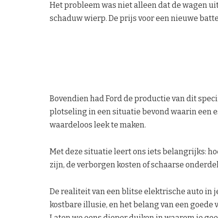
Het probleem was niet alleen dat de wagen uitv
schaduw wierp. De prijs voor een nieuwe batter
Bovendien had Ford de productie van dit speci
plotseling in een situatie bevond waarin een 
waardeloos leek te maken.
Met deze situatie leert ons iets belangrijks:
zijn, de verborgen kosten of schaarse onderde
De realiteit van een blitse elektrische auto in
kostbare illusie, en het belang van een goed
Laten we eens dieper duiken in waarom je go