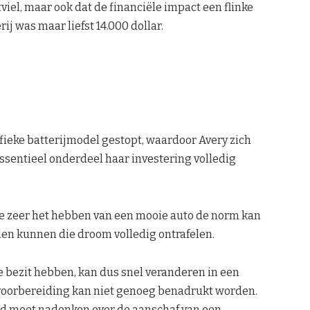
iel, maar ook dat de financiële impact een flinke
ij was maar liefst 14.000 dollar.
fieke batterijmodel gestopt, waardoor Avery zich
essentieel onderdeel haar investering volledig
 hoe zeer het hebben van een mooie auto de norm kan
len kunnen die droom volledig ontrafelen.
 je bezit hebben, kan dus snel veranderen in een
e voorbereiding kan niet genoeg benadrukt worden.
ed moet nadenken over de aanschaf van een