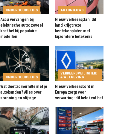
ONDERHOUDSTIPS
AUTONIEUWS
Accu vervangen bij
Nieuw verkeersplan: dit
elektrische auto: zoveel
land krijgt roze
kost het bij populaire
kentekenplaten met
modellen
bijzondere betekenis
VERKEERSVEILIGHEID
ONDERHOUDSTIPS
& WETGEVING
Wat doet zomerhitte met je
Nieuw verkeersbord in
autobanden? Alles over
Europa zorgt voor
spanning en slijtage
verwarring: dit betekent het