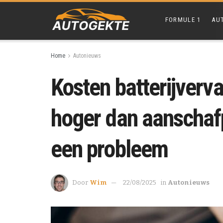
FORMULE 1
AU
Home
Autonieuws
Kosten batterijverv
hoger dan aanschafp
een probleem
Door
Wim
22/08/2025
in
Autonieuws