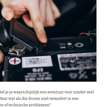
stel je je waarschijnlijk een avontuur voor zonder veel
 Maar wat als die droom snel verandert in een
n of technische problemen?