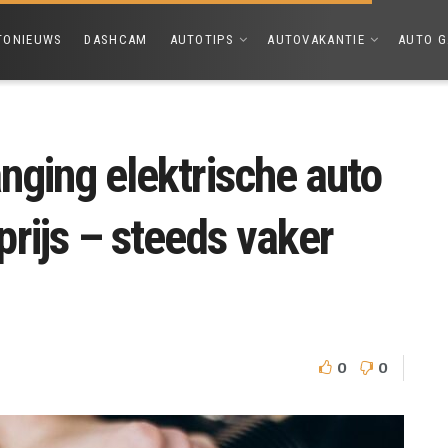
TONIEUWS
DASHCAM
AUTOTIPS
AUTOVAKANTIE
AUTO G
anging elektrische auto
rijs – steeds vaker
0
0