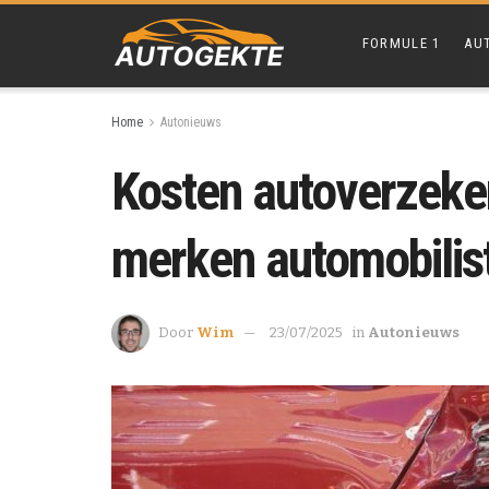
FORMULE 1
AU
Home
Autonieuws
Kosten autoverzeker
merken automobilis
Door
Wim
23/07/2025
in
Autonieuws