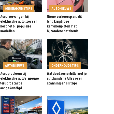
ONDERHOUDSTIPS
AUTONIEUWS
Accu vervangen bij
Nieuw verkeersplan: dit
elektrische auto: zoveel
land krijgt roze
kost het bij populaire
kentekenplaten met
modellen
bijzondere betekenis
AUTONIEUWS
ONDERHOUDSTIPS
Accuprobleem bij
Wat doet zomerhitte met je
elektrische auto’s: nieuwe
autobanden? Alles over
terugroepactie
spanning en slijtage
aangekondigd