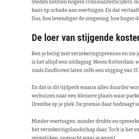
Steden hebben hogere criminaliteitscijfers:
kans op schade aan voertuigen. En dat vertaalt
Dus, hoe levendiger de omgeving, hoe hoger de
De loer van stijgende koste
Ben je bezig met verzekeringspremies en zie je
is het altijd een uitdaging. Neem Rotterdam: 
zoals Eindhoven laten zelfs een stijging van 15
En dat in dit tijdperk waarin alles duurder wo
verhuizen naar een kleinere plaats waar parke
Drenthe op je plek. De premie daar bedraagt i
Minder voertuigen, minder drukte en opmerkeli
het verzekeringslandschap daar. Toch is het van
vergelijken, ongeacht waar je woont.