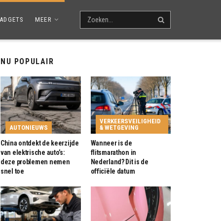
ADGETS
MEER
NU POPULAIR
VERKEERSVEILIGHEID
AUTONIEUWS
& WETGEVING
China ontdekt de keerzijde
Wanneer is de
van elektrische auto’s:
flitsmarathon in
deze problemen nemen
Nederland? Dit is de
snel toe
officiële datum