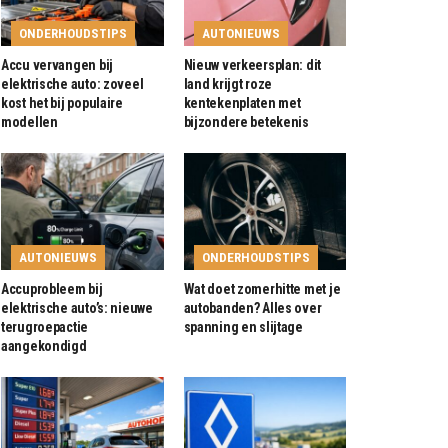
ONDERHOUDSTIPS
AUTONIEUWS
Accu vervangen bij
Nieuw verkeersplan: dit
elektrische auto: zoveel
land krijgt roze
kost het bij populaire
kentekenplaten met
modellen
bijzondere betekenis
AUTONIEUWS
ONDERHOUDSTIPS
Accuprobleem bij
Wat doet zomerhitte met je
elektrische auto’s: nieuwe
autobanden? Alles over
terugroepactie
spanning en slijtage
aangekondigd