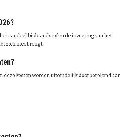
2026?
 het aandeel biobrandstof en de invoering van het
met zich meebrengt.
nten?
en deze kosten worden uiteindelijk doorberekend aan
kosten?