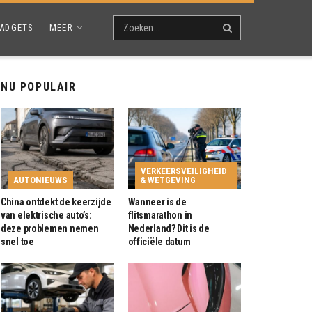
ADGETS
MEER
NU POPULAIR
VERKEERSVEILIGHEID
AUTONIEUWS
& WETGEVING
China ontdekt de keerzijde
Wanneer is de
van elektrische auto’s:
flitsmarathon in
deze problemen nemen
Nederland? Dit is de
snel toe
officiële datum