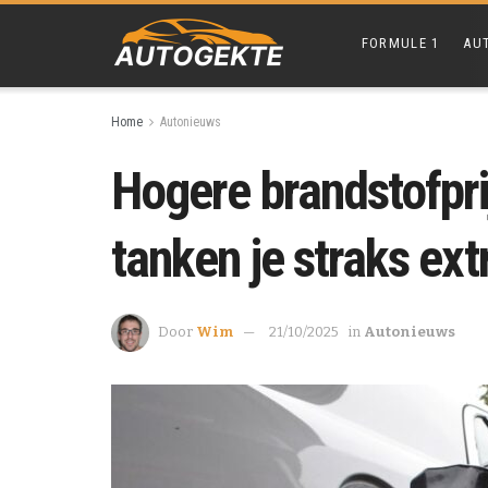
FORMULE 1
AU
Home
Autonieuws
Hogere brandstofprij
tanken je straks ext
Door
Wim
21/10/2025
in
Autonieuws