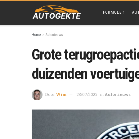
FORMULE 1
AU
Home
Autonieuws
Grote terugroepact
duizenden voertuig
Door
Wim
23/07/2025
in
Autonieuws