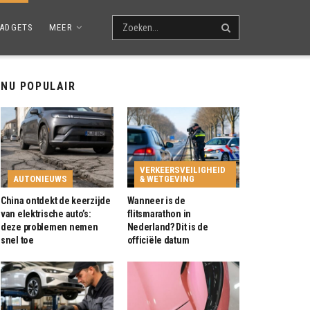
ADGETS
MEER
NU POPULAIR
VERKEERSVEILIGHEID
AUTONIEUWS
& WETGEVING
China ontdekt de keerzijde
Wanneer is de
van elektrische auto’s:
flitsmarathon in
deze problemen nemen
Nederland? Dit is de
snel toe
officiële datum