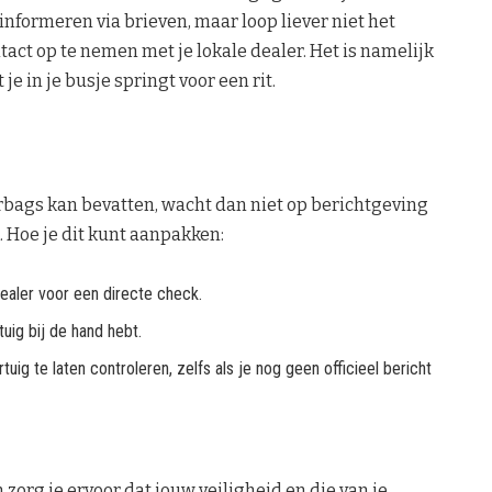
formeren via brieven, maar loop liever niet het
tact op te nemen met je lokale dealer. Het is namelijk
 je in je busje springt voor een rit.
rbags kan bevatten, wacht dan niet op berichtgeving
 Hoe je dit kunt aanpakken:
aler voor een directe check.
uig bij de hand hebt.
uig te laten controleren, zelfs als je nog geen officieel bericht
zorg je ervoor dat jouw veiligheid en die van je