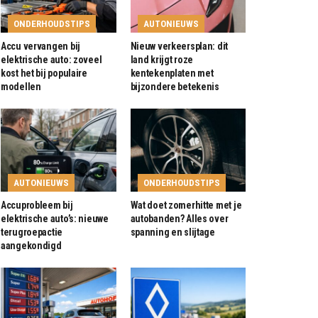
ONDERHOUDSTIPS
AUTONIEUWS
Accu vervangen bij
Nieuw verkeersplan: dit
elektrische auto: zoveel
land krijgt roze
kost het bij populaire
kentekenplaten met
modellen
bijzondere betekenis
AUTONIEUWS
ONDERHOUDSTIPS
Accuprobleem bij
Wat doet zomerhitte met je
elektrische auto’s: nieuwe
autobanden? Alles over
terugroepactie
spanning en slijtage
aangekondigd