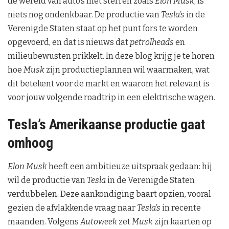
de wereld van auto’s met sterren zoals
Elon Musk
, is
niets nog ondenkbaar. De productie van
Tesla’s
in de
Verenigde Staten staat op het punt fors te worden
opgevoerd, en dat is nieuws dat
petrolheads
en
milieubewusten prikkelt. In deze blog krijg je te horen
hoe
Musk
zijn productieplannen wil waarmaken, wat
dit betekent voor de markt en waarom het relevant is
voor jouw volgende roadtrip in een elektrische wagen.
Tesla’s Amerikaanse productie gaat
omhoog
Elon Musk
heeft een ambitieuze uitspraak gedaan: hij
wil de productie van
Tesla
in de Verenigde Staten
verdubbelen. Deze aankondiging baart opzien, vooral
gezien de afvlakkende vraag naar
Tesla’s
in recente
maanden. Volgens
Autoweek
zet
Musk
zijn kaarten op