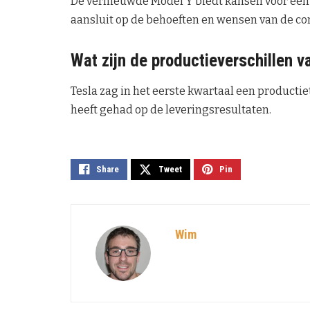
De vernieuwde Model Y biedt kansen voor een o
aansluit op de behoeften en wensen van de c
Wat zijn de productieverschillen va
Tesla zag in het eerste kwartaal een producti
heeft gehad op de leveringsresultaten.
Share
Tweet
Pin
Wim