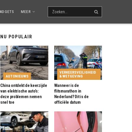
ADGETS
MEER
NU POPULAIR
VERKEERSVEILIGHEID
AUTONIEUWS
& WETGEVING
China ontdekt de keerzijde
Wanneer is de
van elektrische auto’s:
flitsmarathon in
deze problemen nemen
Nederland? Dit is de
snel toe
officiële datum