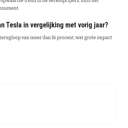
pwaartse trend in de verkoopcijfers, mits het
onsument.
n Tesla in vergelijking met vorig jaar?
eterugloop van meer dan 16 procent, wat grote impact