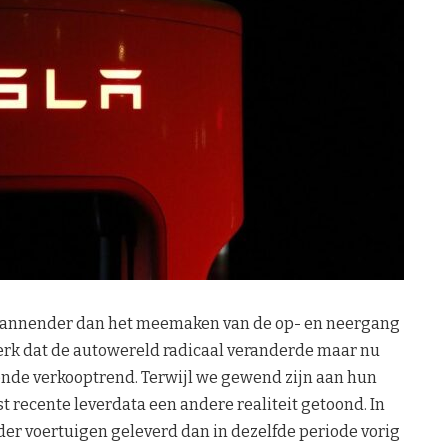
 spannender dan het meemaken van de op- en neergang
erk dat de autowereld radicaal veranderde maar nu
ende verkooptrend. Terwijl we gewend zijn aan hun
t recente leverdata een andere realiteit getoond. In
er voertuigen geleverd dan in dezelfde periode vorig