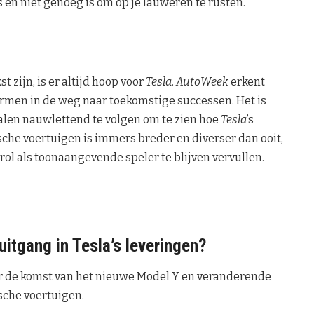
s en niet genoeg is om op je lauweren te rusten.
 zijn, is er altijd hoop voor
Tesla
.
AutoWeek
erkent
ormen in de weg naar toekomstige successen. Het is
len nauwlettend te volgen om te zien hoe
Tesla
’s
sche voertuigen is immers breder en diverser dan ooit,
ol als toonaangevende speler te blijven vervullen.
itgang in Tesla’s leveringen?
er de komst van het nieuwe Model Y en veranderende
sche voertuigen.