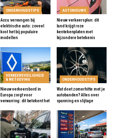
ONDERHOUDSTIPS
AUTONIEUWS
Accu vervangen bij
Nieuw verkeersplan: dit
elektrische auto: zoveel
land krijgt roze
kost het bij populaire
kentekenplaten met
modellen
bijzondere betekenis
VERKEERSVEILIGHEID
& WETGEVING
ONDERHOUDSTIPS
Nieuw verkeersbord in
Wat doet zomerhitte met je
Europa zorgt voor
autobanden? Alles over
verwarring: dit betekent het
spanning en slijtage