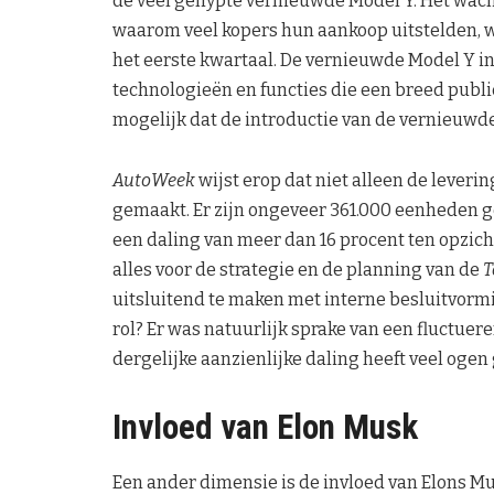
de veel gehypte vernieuwde Model Y. Het wach
waarom veel kopers hun aankoop uitstelden, wa
het eerste kwartaal. De vernieuwde Model Y i
technologieën en functies die een breed publi
mogelijk dat de introductie van de vernieuwde
AutoWeek
wijst erop dat niet alleen de leveri
gemaakt. Er zijn ongeveer 361.000 eenheden g
een daling van meer dan 16 procent ten opzicht
alles voor de strategie en de planning van de
T
uitsluitend te maken met interne besluitvorm
rol? Er was natuurlijk sprake van een fluctue
dergelijke aanzienlijke daling heeft veel oge
Invloed van Elon Musk
Een ander dimensie is de invloed van Elons M