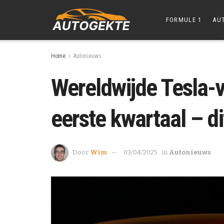
FORMULE 1
AU
Home
Autonieuws
Wereldwijde Tesla-v
eerste kwartaal – dit
Door
Wim
03/04/2025
in
Autonieuws