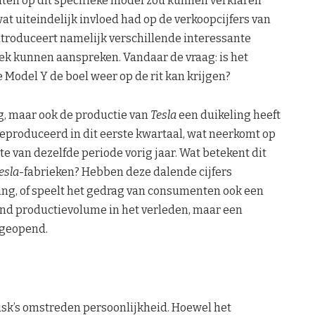
ten op dit specifieke model zou kunnen verklaren
t uiteindelijk invloed had op de verkoopcijfers van
ntroduceert namelijk verschillende interessante
ek kunnen aanspreken. Vandaar de vraag: is het
 Model Y de boel weer op de rit kan krijgen?
ng, maar ook de productie van
Tesla
een duikeling heeft
eproduceerd in dit eerste kwartaal, wat neerkomt op
e van dezelfde periode vorig jaar. Wat betekent dit
esla
-fabrieken? Hebben deze dalende cijfers
ing, of speelt het gedrag van consumenten ook een
rend productievolume in het verleden, maar een
n geopend.
usk’s omstreden persoonlijkheid. Hoewel het