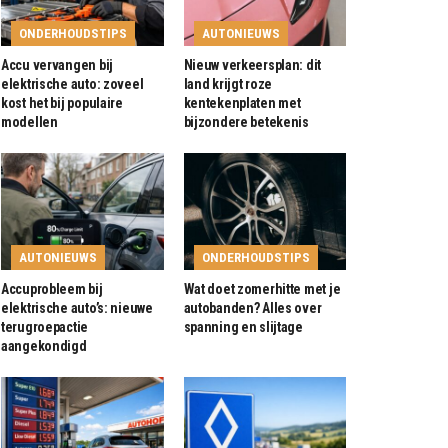
ONDERHOUDSTIPS
AUTONIEUWS
Accu vervangen bij
Nieuw verkeersplan: dit
elektrische auto: zoveel
land krijgt roze
kost het bij populaire
kentekenplaten met
modellen
bijzondere betekenis
AUTONIEUWS
ONDERHOUDSTIPS
Accuprobleem bij
Wat doet zomerhitte met je
elektrische auto’s: nieuwe
autobanden? Alles over
terugroepactie
spanning en slijtage
aangekondigd