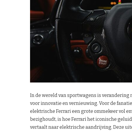
In de wereld van sportwagens is verandering n
voor innovatie en vernieuwing. Voor de fanati
elektrische Ferrari een grote ommekeer vol e
bezighoudt, is hoe Ferrari het iconische gel
vertaalt naar elektrische aandrijving. Deze uit