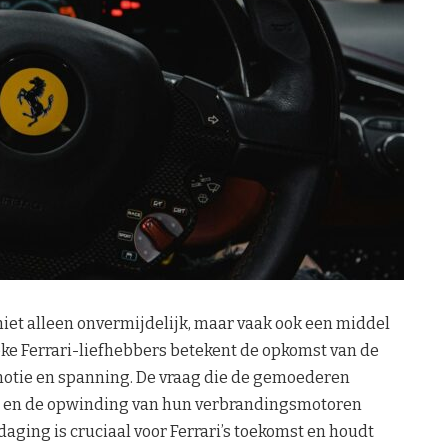
iet alleen onvermijdelijk, maar vaak ook een middel
eke Ferrari-liefhebbers betekent de opkomst van de
motie en spanning. De vraag die de gemoederen
uid en de opwinding van hun verbrandingsmotoren
daging is cruciaal voor Ferrari’s toekomst en houdt