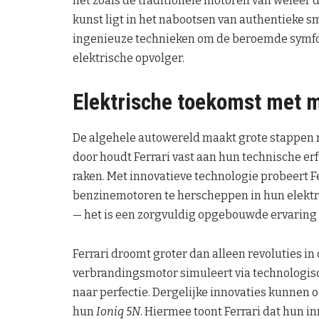
net zoals de traditionele motoren van weleer 
kunst ligt in het nabootsen van authentieke s
ingenieuze technieken om de beroemde symfon
elektrische opvolger.
Elektrische toekomst met 
De algehele autowereld maakt grote stappen n
door houdt Ferrari vast aan hun technische er
raken. Met innovatieve technologie probeert F
benzinemotoren te herscheppen in hun elektri
— het is een zorgvuldig opgebouwde ervaring d
Ferrari droomt groter dan alleen revoluties in 
verbrandingsmotor simuleert via technologis
naar perfectie. Dergelijke innovaties kunnen 
hun
Ioniq 5N
. Hiermee toont Ferrari dat hun 