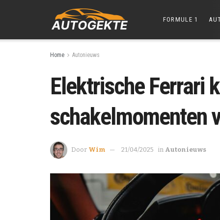
FORMULE 1
AU
Home
Autonieuws
Elektrische Ferrari 
schakelmomenten vo
Door
Wim
21/04/2025
in
Autonieuws