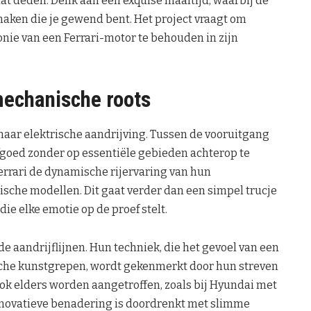
dat deden. Denk aan een exquise maaltijd, waarbij de
maken die je gewend bent. Het project vraagt om
ie van een Ferrari-motor te behouden in zijn
mechanische roots
aar elektrische aandrijving. Tussen de vooruitgang
fgoed zonder op essentiële gebieden achterop te
errari de dynamische rijervaring van hun
sche modellen. Dit gaat verder dan een simpel trucje
ie elke emotie op de proef stelt.
de aandrijflijnen. Hun techniek, die het gevoel van een
che kunstgrepen, wordt gekenmerkt door hun streven
ook elders worden aangetroffen, zoals bij Hyundai met
innovatieve benadering is doordrenkt met slimme