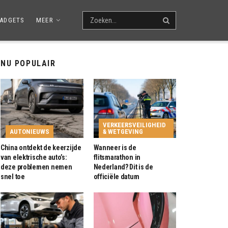
ADGETS
MEER
NU POPULAIR
VERKEERSVEILIGHEID
AUTONIEUWS
& WETGEVING
China ontdekt de keerzijde
Wanneer is de
van elektrische auto’s:
flitsmarathon in
deze problemen nemen
Nederland? Dit is de
snel toe
officiële datum