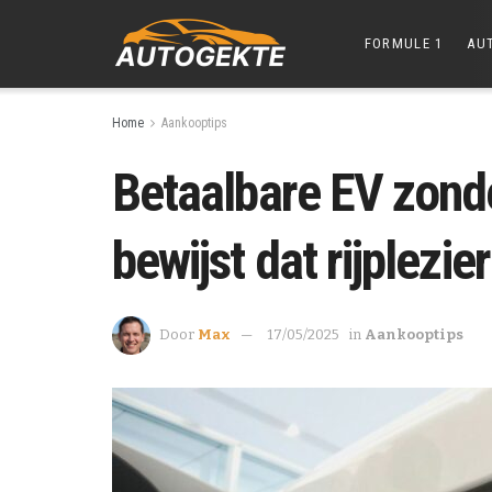
FORMULE 1
AU
Home
Aankooptips
Betaalbare EV zonde
bewijst dat rijplezier
Door
Max
17/05/2025
in
Aankooptips