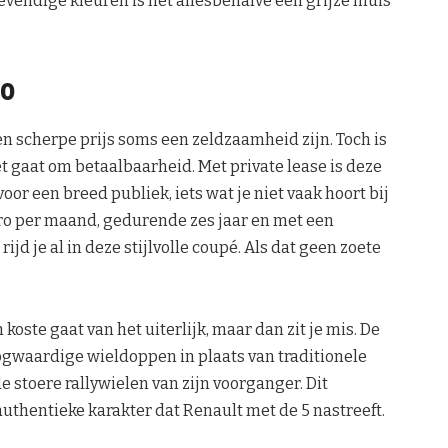
evendige kleuren is het allesbehalve een grijze muis
to
en scherpe prijs soms een zeldzaamheid zijn. Toch is
 gaat om betaalbaarheid. Met private lease is deze
 een breed publiek, iets wat je niet vaak hoort bij
uro per maand, gedurende zes jaar en met een
ijd je al in deze stijlvolle coupé. Als dat geen zoete
oste gaat van het uiterlijk, maar dan zit je mis. De
ogwaardige wieldoppen in plaats van traditionele
e stoere rallywielen van zijn voorganger. Dit
authentieke karakter dat Renault met de 5 nastreeft.