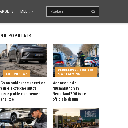
ADGETS
MEER
NU POPULAIR
VERKEERSVEILIGHEID
AUTONIEUWS
& WETGEVING
China ontdekt de keerzijde
Wanneer is de
van elektrische auto’s:
flitsmarathon in
deze problemen nemen
Nederland? Dit is de
snel toe
officiële datum