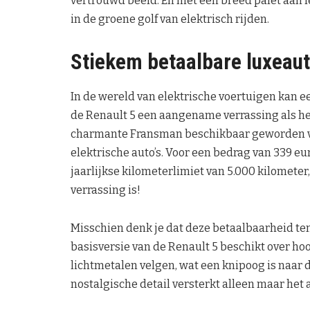
vertrouwd beeld. En met een breed palet aan l
in de groene golf van elektrisch rijden.
Stiekem betaalbare luxeau
In de wereld van elektrische voertuigen kan e
de Renault 5 een aangename verrassing als het
charmante Fransman beschikbaar geworden voor
elektrische auto’s. Voor een bedrag van 339 e
jaarlijkse kilometerlimiet van 5.000 kilometer, r
verrassing is!
Misschien denk je dat deze betaalbaarheid ten k
basisversie van de Renault 5 beschikt over ho
lichtmetalen velgen, wat een knipoog is naar d
nostalgische detail versterkt alleen maar het 