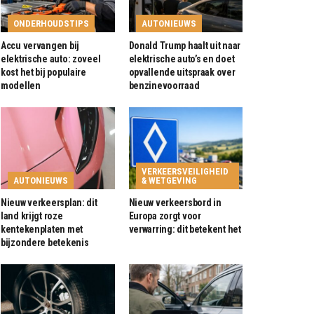
ONDERHOUDSTIPS
AUTONIEUWS
Accu vervangen bij
Donald Trump haalt uit naar
elektrische auto: zoveel
elektrische auto’s en doet
kost het bij populaire
opvallende uitspraak over
modellen
benzinevoorraad
VERKEERSVEILIGHEID
AUTONIEUWS
& WETGEVING
Nieuw verkeersplan: dit
Nieuw verkeersbord in
land krijgt roze
Europa zorgt voor
kentekenplaten met
verwarring: dit betekent het
bijzondere betekenis