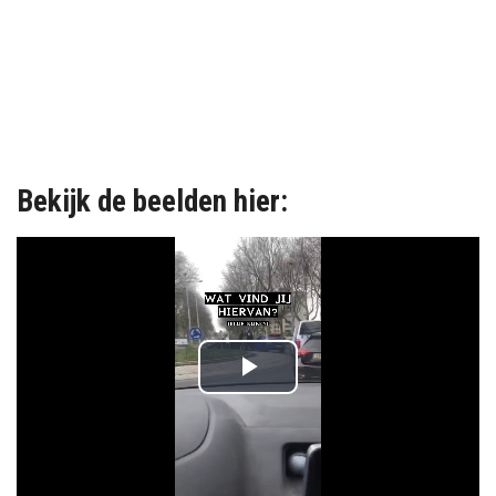
Bekijk de beelden hier:
P
l
a