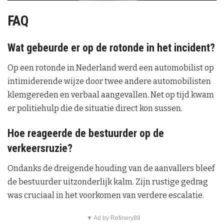
y
FAQ
V
Wat gebeurde er op de rotonde in het incident?
i
Op een rotonde in Nederland werd een automobilist op
intimiderende wijze door twee andere automobilisten
d
klemgereden en verbaal aangevallen. Net op tijd kwam
e
er politiehulp die de situatie direct kon sussen.
o
Hoe reageerde de bestuurder op de
verkeersruzie?
Ondanks de dreigende houding van de aanvallers bleef
de bestuurder uitzonderlijk kalm. Zijn rustige gedrag
was cruciaal in het voorkomen van verdere escalatie.
▼ Ad by Refinery89