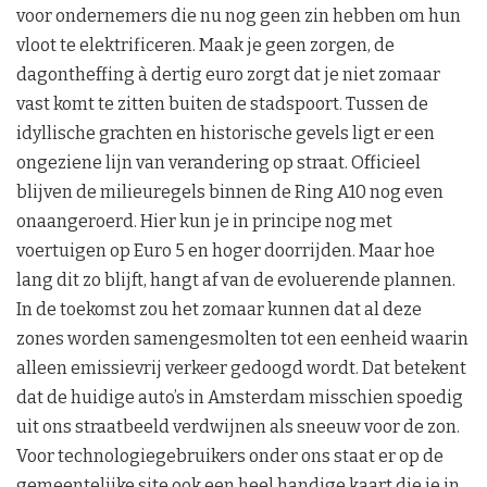
voor ondernemers die nu nog geen zin hebben om hun
vloot te elektrificeren. Maak je geen zorgen, de
dagontheffing à dertig euro zorgt dat je niet zomaar
vast komt te zitten buiten de stadspoort. Tussen de
idyllische grachten en historische gevels ligt er een
ongeziene lijn van verandering op straat. Officieel
blijven de milieuregels binnen de Ring A10 nog even
onaangeroerd. Hier kun je in principe nog met
voertuigen op Euro 5 en hoger doorrijden. Maar hoe
lang dit zo blijft, hangt af van de evoluerende plannen.
In de toekomst zou het zomaar kunnen dat al deze
zones worden samengesmolten tot een eenheid waarin
alleen emissievrij verkeer gedoogd wordt. Dat betekent
dat de huidige auto’s in Amsterdam misschien spoedig
uit ons straatbeeld verdwijnen als sneeuw voor de zon.
Voor technologiegebruikers onder ons staat er op de
gemeentelijke site ook een heel handige kaart die je in