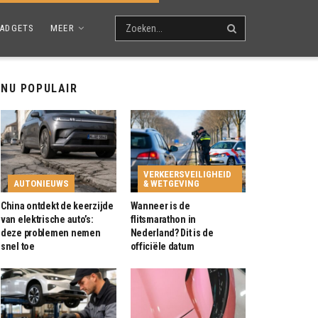
ADGETS
MEER
NU POPULAIR
VERKEERSVEILIGHEID
AUTONIEUWS
& WETGEVING
China ontdekt de keerzijde
Wanneer is de
van elektrische auto’s:
flitsmarathon in
deze problemen nemen
Nederland? Dit is de
snel toe
officiële datum