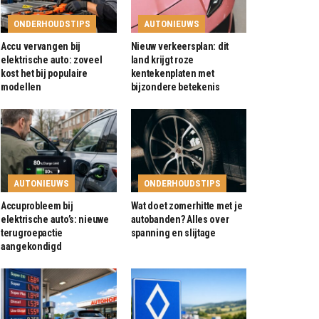
ONDERHOUDSTIPS
AUTONIEUWS
Accu vervangen bij
Nieuw verkeersplan: dit
elektrische auto: zoveel
land krijgt roze
kost het bij populaire
kentekenplaten met
modellen
bijzondere betekenis
AUTONIEUWS
ONDERHOUDSTIPS
Accuprobleem bij
Wat doet zomerhitte met je
elektrische auto’s: nieuwe
autobanden? Alles over
terugroepactie
spanning en slijtage
aangekondigd