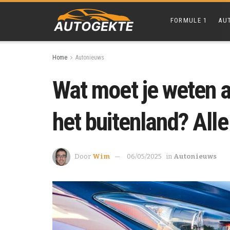
FORMULE 1
AU
Home
Autonieuws
Wat moet je weten al
het buitenland? Alle 
Door
Wim
06/05/2025
in
Autonieuws