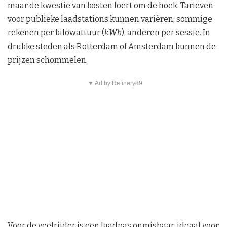
maar de kwestie van kosten loert om de hoek. Tarieven
voor publieke laadstations kunnen variëren; sommige
rekenen per kilowattuur (
kWh
), anderen per sessie. In
drukke steden als Rotterdam of Amsterdam kunnen de
prijzen schommelen.
▼ Ad by Refinery89
Voor de veelrijder is een laadpas onmisbaar, ideaal voor