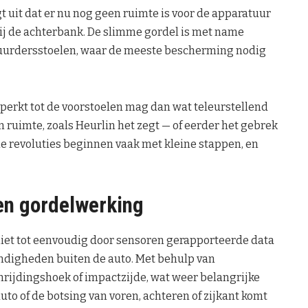
egt uit dat er nu nog geen ruimte is voor de apparatuur
bij de achterbank. De slimme gordel is met name
tuurdersstoelen, waar de meeste bescherming nodig
perkt tot de voorstoelen mag dan wat teleurstellend
 en ruimte, zoals Heurlin het zegt — of eerder het gebrek
e revoluties beginnen vaak met kleine stappen, en
en gordelwerking
 niet tot eenvoudig door sensoren gerapporteerde data
andigheden buiten de auto. Met behulp van
nrijdingshoek of impactzijde, wat weer belangrijke
uto of de botsing van voren, achteren of zijkant komt