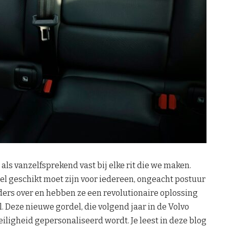
als vanzelfsprekend vast bij elke rit die we maken.
del geschikt moet zijn voor iedereen, ongeacht postuur
ders over en hebben ze een revolutionaire oplossing
. Deze nieuwe gordel, die volgend jaar in de Volvo
eiligheid gepersonaliseerd wordt. Je leest in deze blog