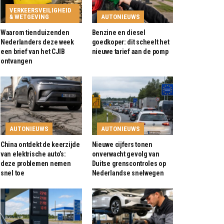
VERKEERSVEILIGHEID
& WETGEVING
AUTONIEUWS
Waarom tienduizenden
Benzine en diesel
Nederlanders deze week
goedkoper: dit scheelt het
een brief van het CJIB
nieuwe tarief aan de pomp
ontvangen
AUTONIEUWS
AUTONIEUWS
China ontdekt de keerzijde
Nieuwe cijfers tonen
van elektrische auto’s:
onverwacht gevolg van
deze problemen nemen
Duitse grenscontroles op
snel toe
Nederlandse snelwegen