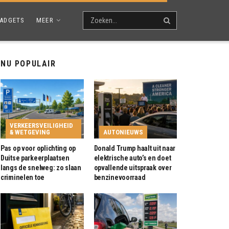
ADGETS
MEER
NU POPULAIR
VERKEERSVEILIGHEID
& WETGEVING
AUTONIEUWS
Pas op voor oplichting op
Donald Trump haalt uit naar
Duitse parkeerplaatsen
elektrische auto’s en doet
langs de snelweg: zo slaan
opvallende uitspraak over
criminelen toe
benzinevoorraad