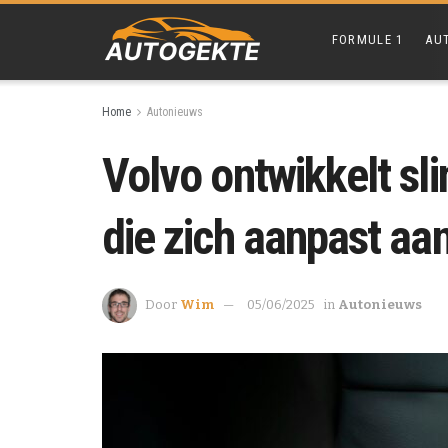
FORMULE 1
AU
Home
Autonieuws
Volvo ontwikkelt sl
die zich aanpast aan
Door
Wim
05/06/2025
in
Autonieuws