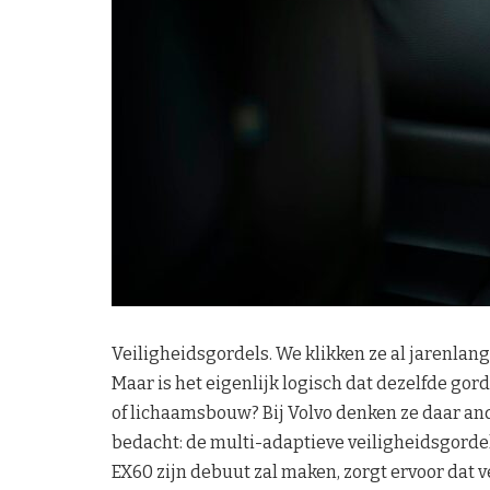
Veiligheidsgordels. We klikken ze al jarenlang 
Maar is het eigenlijk logisch dat dezelfde gor
of lichaamsbouw? Bij Volvo denken ze daar an
bedacht: de multi-adaptieve veiligheidsgordel
EX60 zijn debuut zal maken, zorgt ervoor dat v