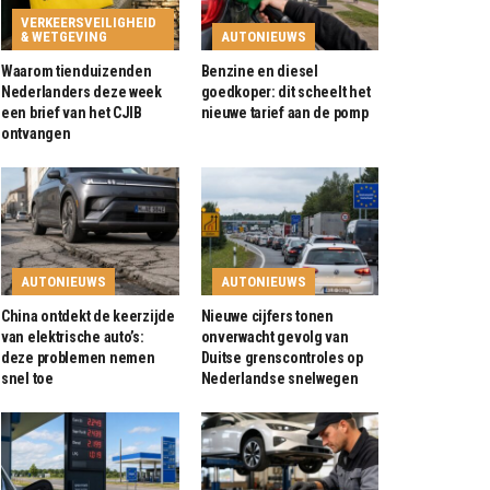
VERKEERSVEILIGHEID
& WETGEVING
AUTONIEUWS
Waarom tienduizenden
Benzine en diesel
Nederlanders deze week
goedkoper: dit scheelt het
een brief van het CJIB
nieuwe tarief aan de pomp
ontvangen
AUTONIEUWS
AUTONIEUWS
China ontdekt de keerzijde
Nieuwe cijfers tonen
van elektrische auto’s:
onverwacht gevolg van
deze problemen nemen
Duitse grenscontroles op
snel toe
Nederlandse snelwegen