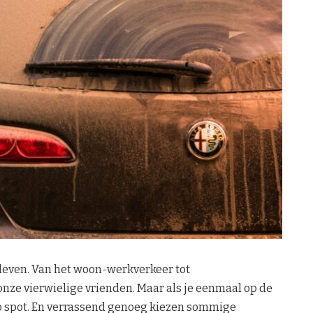
s leven. Van het woon-werkverkeer tot
onze vierwielige vrienden. Maar als je eenmaal op de
uto spot. En verrassend genoeg kiezen sommige