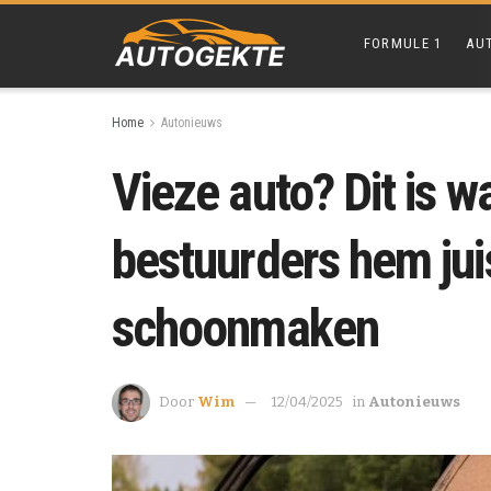
FORMULE 1
AU
Home
Autonieuws
Vieze auto? Dit is
bestuurders hem juis
schoonmaken
Door
Wim
12/04/2025
in
Autonieuws