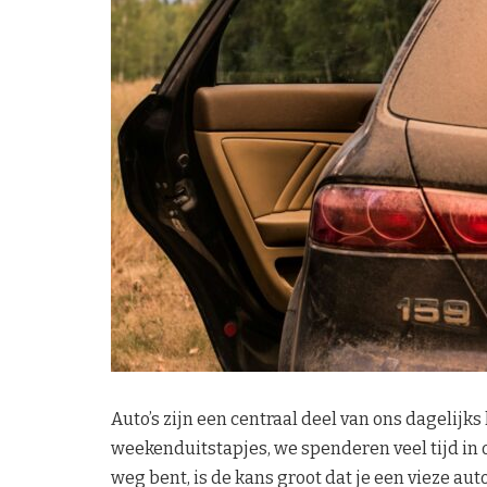
Auto’s zijn een centraal deel van ons dagelijk
weekenduitstapjes, we spenderen veel tijd in 
weg bent, is de kans groot dat je een vieze a