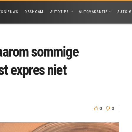
TONIEUWS
DASHCAM
AUTOTIPS
AUTOVAKANTIE
AUTO G
 waarom sommige
t expres niet
0
0