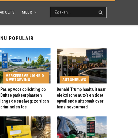
ADGETS
MEER
NU POPULAIR
VERKEERSVEILIGHEID
& WETGEVING
AUTONIEUWS
Pas op voor oplichting op
Donald Trump haalt uit naar
Duitse parkeerplaatsen
elektrische auto’s en doet
langs de snelweg: zo slaan
opvallende uitspraak over
criminelen toe
benzinevoorraad