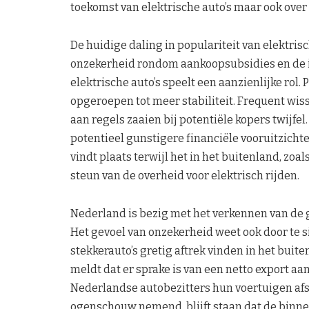
toekomst van elektrische auto’s maar ook over
De huidige daling in populariteit van elektris
onzekerheid rondom aankoopsubsidies en de i
elektrische auto’s speelt een aanzienlijke rol. 
opgeroepen tot meer stabiliteit. Frequent wi
aan regels zaaien bij potentiële kopers twijf
potentieel gunstigere financiële vooruitzichte
vindt plaats terwijl het in het buitenland, zoal
steun van de overheid voor elektrisch rijden.
Nederland is bezig met het verkennen van de g
Het gevoel van onzekerheid weet ook door te 
stekkerauto’s gretig aftrek vinden in het buit
meldt dat er sprake is van een netto export aa
Nederlandse autobezitters hun voertuigen afst
ogenschouw nemend, blijft staan dat de binne