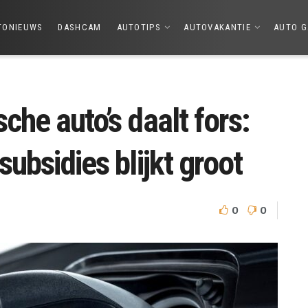
TONIEUWS
DASHCAM
AUTOTIPS
AUTOVAKANTIE
AUTO G
che auto’s daalt fors:
subsidies blijkt groot
0
0