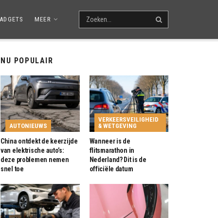
ADGETS
MEER
NU POPULAIR
VERKEERSVEILIGHEID
AUTONIEUWS
& WETGEVING
China ontdekt de keerzijde
Wanneer is de
van elektrische auto’s:
flitsmarathon in
deze problemen nemen
Nederland? Dit is de
snel toe
officiële datum