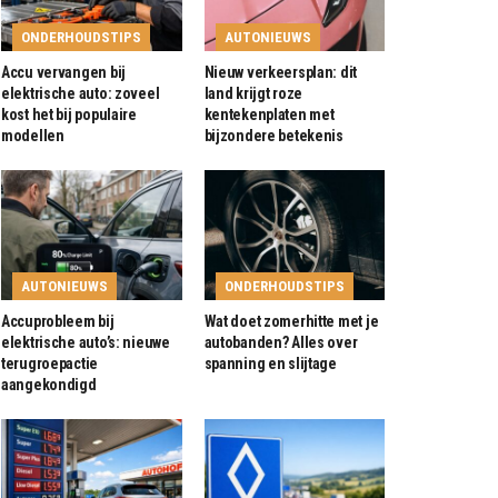
ONDERHOUDSTIPS
AUTONIEUWS
Accu vervangen bij
Nieuw verkeersplan: dit
elektrische auto: zoveel
land krijgt roze
kost het bij populaire
kentekenplaten met
modellen
bijzondere betekenis
AUTONIEUWS
ONDERHOUDSTIPS
Accuprobleem bij
Wat doet zomerhitte met je
elektrische auto’s: nieuwe
autobanden? Alles over
terugroepactie
spanning en slijtage
aangekondigd