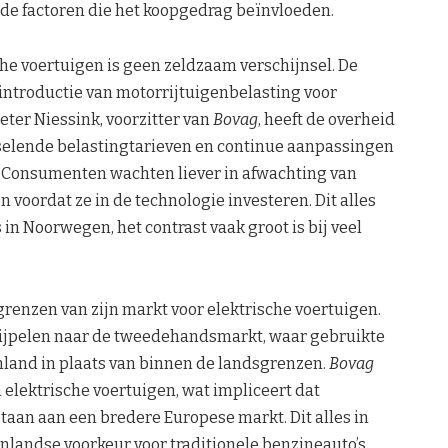
 de factoren die het koopgedrag beïnvloeden.
che voertuigen is geen zeldzaam verschijnsel. De
ntroductie van motorrijtuigenbelasting voor
Peter Niessink, voorzitter van
Bovag
, heeft de overheid
sselende belastingtarieven en continue aanpassingen
el. Consumenten wachten liever in afwachting van
n voordat ze in de technologie investeren. Dit alles
s in Noorwegen, het contrast vaak groot is bij veel
renzen van zijn markt voor elektrische voertuigen.
sijpelen naar de tweedehandsmarkt, waar gebruikte
enland in plaats van binnen de landsgrenzen.
Bovag
n elektrische voertuigen, wat impliceert dat
aan aan een bredere Europese markt. Dit alles in
nlandse voorkeur voor traditionele benzineauto’s