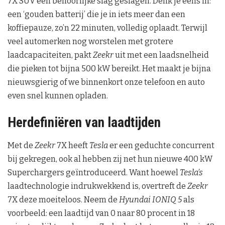
7X SUV een behoorlijke slag geslagen. Denk je eens in:
een ‘gouden batterij’ die je in iets meer dan een
koffiepauze, zo’n 22 minuten, volledig oplaadt. Terwijl
veel automerken nog worstelen met grotere
laadcapaciteiten, pakt
Zeekr
uit met een laadsnelheid
die pieken tot bijna 500 kW bereikt. Het maakt je bijna
nieuwsgierig of we binnenkort onze telefoon en auto
even snel kunnen opladen.
Herdefiniëren van laadtijden
Met de
Zeekr
7X heeft
Tesla
er een geduchte concurrent
bij gekregen, ook al hebben zij net hun nieuwe 400 kW
Superchargers geïntroduceerd. Want hoewel
Tesla’s
laadtechnologie indrukwekkend is, overtreft de
Zeekr
7X deze moeiteloos. Neem de
Hyundai IONIQ 5
als
voorbeeld: een laadtijd van 0 naar 80 procent in 18