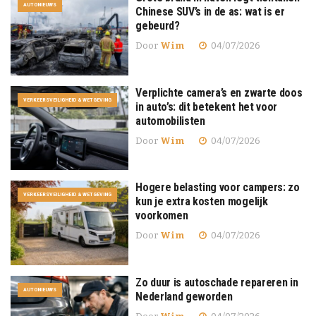
AUTONIEUWS
Chinese SUV’s in de as: wat is er
gebeurd?
Door
Wim
04/07/2026
Verplichte camera’s en zwarte doos
VERKEERSVEILIGHEID & WETGEVING
in auto’s: dit betekent het voor
automobilisten
Door
Wim
04/07/2026
Hogere belasting voor campers: zo
VERKEERSVEILIGHEID & WETGEVING
kun je extra kosten mogelijk
voorkomen
Door
Wim
04/07/2026
Zo duur is autoschade repareren in
AUTONIEUWS
Nederland geworden