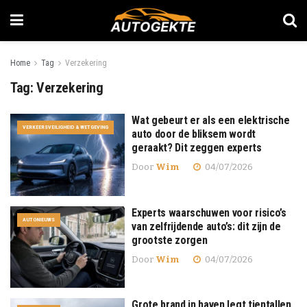
Home
Tag
Verzekering
Tag:
Verzekering
Wat gebeurt er als een elektrische
VERKEERSVEILIGHEID & WETGEVING
auto door de bliksem wordt
geraakt? Dit zeggen experts
Door
Wim
04/07/2026
Experts waarschuwen voor risico’s
AUTONIEUWS
van zelfrijdende auto’s: dit zijn de
grootste zorgen
Door
Wim
04/07/2026
Grote brand in haven legt tientallen