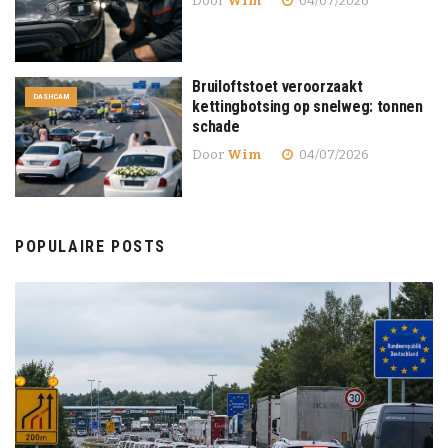
Door
Wim
04/07/2026
Bruiloftstoet veroorzaakt
DASHCAM
kettingbotsing op snelweg: tonnen
schade
Door
Wim
04/07/2026
POPULAIRE POSTS